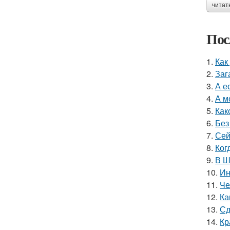
читат
Пос
1.
Как
2.
Заг
3.
А е
4.
А м
5.
Как
6.
Без
7.
Сей
8.
Ког
9.
В Ш
10.
Ин
11.
Че
12.
Ка
13.
Сд
14.
Кр