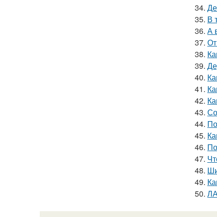
34.
Де
35.
В 
36.
А 
37.
От
38.
Ка
39.
Де
40.
Ка
41.
Ка
42.
Ка
43.
Со
44.
По
45.
Ка
46.
По
47.
Чт
48.
Ши
49.
Ка
50.
ЛА