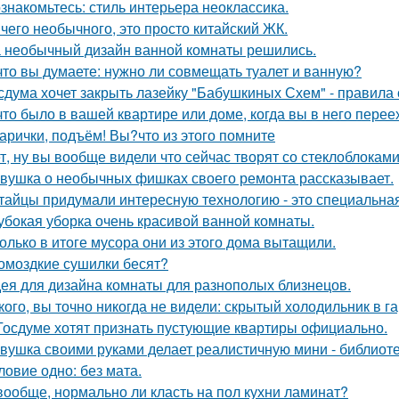
знакомьтесь: стиль интерьера неоклассика.
чего необычного, это просто китайский ЖК.
 необычный дизайн ванной комнаты решились.
что вы думаете: нужно ли совмещать туалет и ванную?
сдума хочет закрыть лазейку "Бабушкиных Схем" - правила
что было в вашей квартире или доме, когда вы в него пере
арички, подъём! Вы?что из этого помните
т, ну вы вообще видели что сейчас творят со стеклоблокам
вушка о необычных фишках своего ремонта рассказывает.
тайцы придумали интересную технологию - это специальная
убокая уборка очень красивой ванной комнаты.
олько в итоге мусора они из этого дома вытащили.
омоздкие сушилки бесят?
ея для дизайна комнаты для разнополых близнецов.
кого, вы точно никогда не видели: скрытый холодильник в г
Госдуме хотят признать пустующие квартиры официально.
вушка своими руками делает реалистичную мини - библиоте
ловие одно: без мата.
вообще, нормально ли класть на пол кухни ламинат?