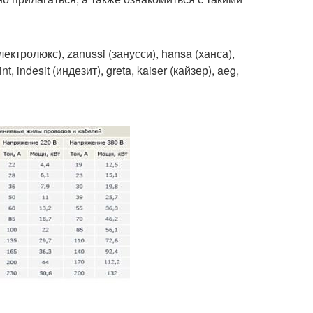
ктролюкс), zanussi (занусси), hansa (ханса),
t, indesit (индезит), greta, kaiser (кайзер), aeg,