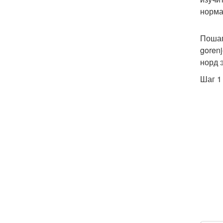
норма
Пошаг
gorenj
норд э
Шаг 1