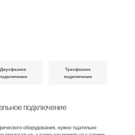
Двухфазное
Трехфазное
подключение
подключение
тельное подключение
трического оборудования, нужно тщательно
о прилагаться, а также ознакомиться с такими