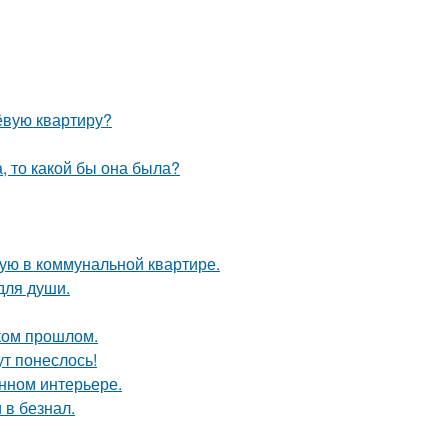
ёвую квартиру?
а, то какой бы она была?
ую в коммунальной квартире.
для души.
ком прошлом.
ут понеслось!
енном интерьере.
 в безнал.