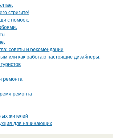
Алтае.
его стригите!
щи с помоек.
обоями.
оты
ие.
тла: советы и рекомендации
ным или как работаю настоящие дизайнеры.
 туристов
я ремонта
время ремонта
ных жителей
укция для начинающих