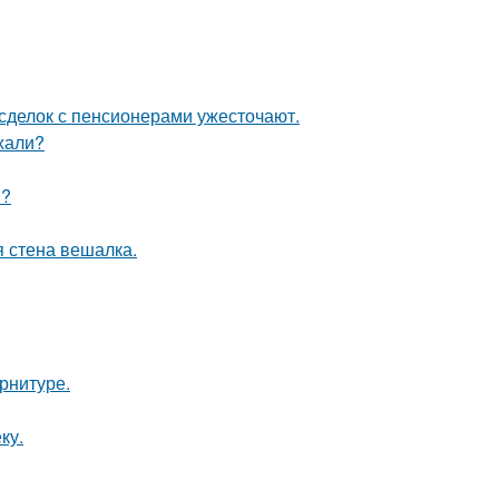
 сделок с пенсионерами ужесточают.
ехали?
и?
 стена вешалка.
арнитуре.
ку.