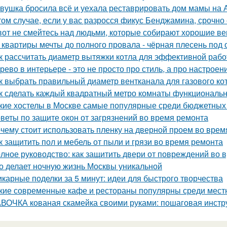
вушка бросила всё и уехала реставрировать дом мамы на 
том случае, если у вас разросся фикус Бенджамина, срочно 
вот не смейтесь над людьми, которые собирают хорошие ве
 квартиры мечты до полного провала - чёрная плесень под 
к рассчитать диаметр вытяжки котла для эффективной раб
рево в интерьере - это не просто про стиль, а про настроен
к выбрать правильный диаметр вентканала для газового ко
к сделать каждый квадратный метро комнаты функциональ
кие хостелы в Москве самые популярные среди бюджетных
веты по защите окон от загрязнений во время ремонта
чему стоит использовать пленку на дверной проем во врем
к защитить пол и мебель от пыли и грязи во время ремонта
лное руководство: как защитить двери от повреждений во 
о делает ночную жизнь Москвы уникальной
карные поделки за 5 минут: идеи для быстрого творчества
кие современные кафе и рестораны популярны среди мест
ВОЧКА кованая скамейка своими руками: пошаговая инстр