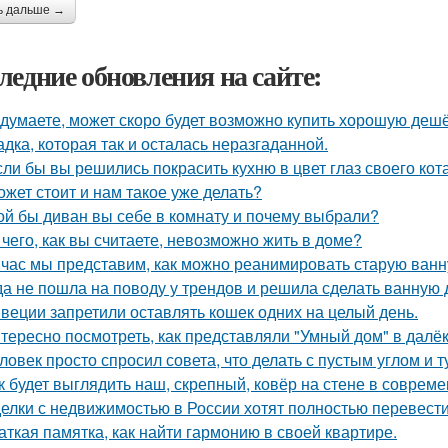
ь дальше →
ледние обновления на сайте:
 думаете, может скоро будет возможно купить хорошую деш
адка, которая так и осталась неразгаданной.
сли бы вы решились покрасить кухню в цвет глаз своего кот
ожет стоит и нам такое уже делать?
ой бы диван вы себе в комнату и почему выбрали?
 чего, как вы считаете, невозможно жить в доме?
час мы представим, как можно реанимировать старую ванн
да не пошла на поводу у трендов и решила сделать ванную 
веции запретили оставлять кошек одних на целый день.
тересно посмотреть, как представляли "Умный дом" в далё
ловек просто спросил совета, что делать с пустым углом и т
к будет выглядить наш, скрепный, ковёр на стене в соврем
елки с недвижимостью в России хотят полностью перевести
аткая памятка, как найти гармонию в своей квартире.