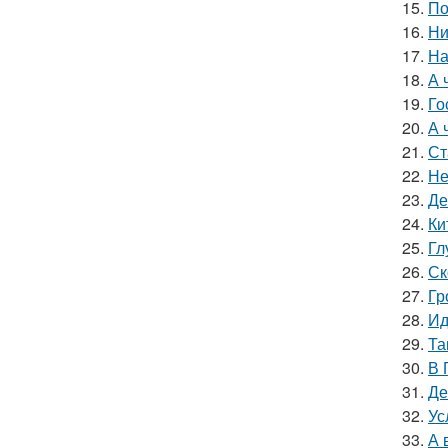
15.
По
16.
Ни
17.
На
18.
А 
19.
Го
20.
А 
21.
Ст
22.
Не
23.
Де
24.
Ки
25.
Гл
26.
Ск
27.
Гр
28.
Ид
29.
Та
30.
В 
31.
Де
32.
Ус
33.
А 