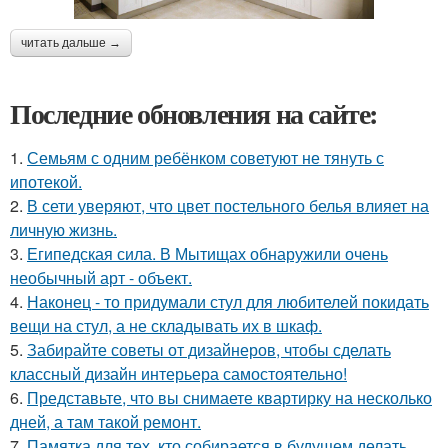
читать дальше →
Последние обновления на сайте:
1.
Семьям с одним ребёнком советуют не тянуть с
ипотекой.
2.
В сети уверяют, что цвет постельного белья влияет на
личную жизнь.
3.
Египедская сила. В Мытищах обнаружили очень
необычный арт - объект.
4.
Наконец - то придумали стул для любителей покидать
вещи на стул, а не складывать их в шкаф.
5.
Забирайте советы от дизайнеров, чтобы сделать
классный дизайн интерьера самостоятельно!
6.
Представьте, что вы снимаете квартирку на несколько
дней, а там такой ремонт.
7.
Памятка для тех, кто собирается в будущем делать