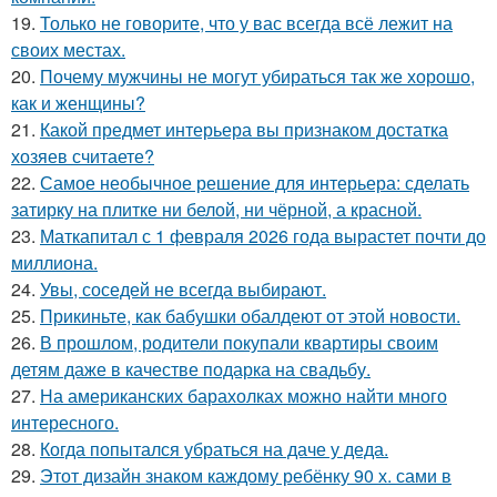
19.
Только не говорите, что у вас всегда всё лежит на
своих местах.
20.
Почему мужчины не могут убираться так же хорошо,
как и женщины?
21.
Какой предмет интерьера вы признаком достатка
хозяев считаете?
22.
Самое необычное решение для интерьера: сделать
затирку на плитке ни белой, ни чёрной, а красной.
23.
Маткапитал с 1 февраля 2026 года вырастет почти до
миллиона.
24.
Увы, соседей не всегда выбирают.
25.
Прикиньте, как бабушки обалдеют от этой новости.
26.
В прошлом, родители покупали квартиры своим
детям даже в качестве подарка на свадьбу.
27.
На американских барахолках можно найти много
интересного.
28.
Когда попытался убраться на даче у деда.
29.
Этот дизайн знаком каждому ребёнку 90 х. сами в