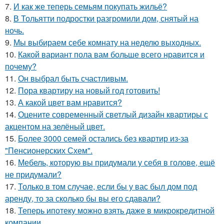
7.
И как же теперь семьям покупать жильё?
8.
В Тольятти подростки разгромили дом, снятый на
ночь.
9.
Мы выбираем себе комнату на неделю выходных.
10.
Какой вариант пола вам больше всего нравится и
почему?
11.
Он выбрал быть счастливым.
12.
Пора квартиру на новый год готовить!
13.
А какой цвет вам нравится?
14.
Оцените современный светлый дизайн квартиры с
акцентом на зелёный цвет.
15.
Более 3000 семей остались без квартир из-за
"Пенсионерских Схем".
16.
Мебель, которую вы придумали у себя в голове, ещё
не придумали?
17.
Только в том случае, если бы у вас был дом под
аренду, то за сколько бы вы его сдавали?
18.
Теперь ипотеку можно взять даже в микрокредитной
компании.