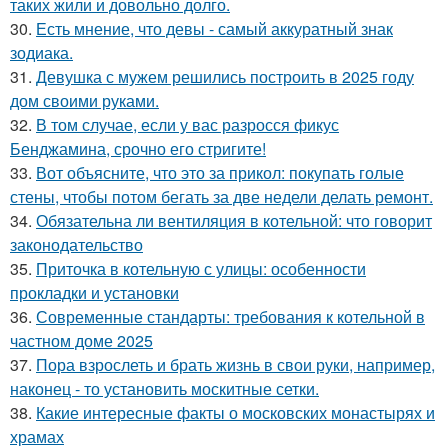
таких жили и довольно долго.
30.
Есть мнение, что девы - самый аккуратный знак
зодиака.
31.
Девушка с мужем решились построить в 2025 году
дом своими руками.
32.
В том случае, если у вас разросся фикус
Бенджамина, срочно его стригите!
33.
Вот объясните, что это за прикол: покупать голые
стены, чтобы потом бегать за две недели делать ремонт.
34.
Обязательна ли вентиляция в котельной: что говорит
законодательство
35.
Приточка в котельную с улицы: особенности
прокладки и установки
36.
Современные стандарты: требования к котельной в
частном доме 2025
37.
Пора взрослеть и брать жизнь в свои руки, например,
наконец - то установить москитные сетки.
38.
Какие интересные факты о московских монастырях и
храмах