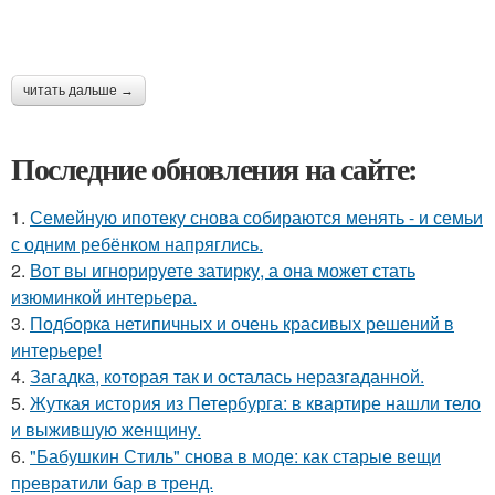
читать дальше →
Последние обновления на сайте:
1.
Семейную ипотеку снова собираются менять - и семьи
с одним ребёнком напряглись.
2.
Вот вы игнорируете затирку, а она может стать
изюминкой интерьера.
3.
Подборка нетипичных и очень красивых решений в
интерьере!
4.
Загадка, которая так и осталась неразгаданной.
5.
Жуткая история из Петербурга: в квартире нашли тело
и выжившую женщину.
6.
"Бабушкин Стиль" снова в моде: как старые вещи
превратили бар в тренд.