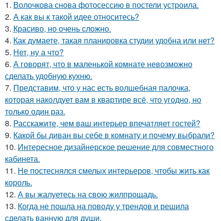
1.
Волочкова снова фотосессию в постели устроила.
2.
А как вы к такой идее относитесь?
3.
Красиво, но очень сложно.
4.
Как думаете, такая планировка студии удобна или нет?
5.
Нет, ну а что?
6.
А говорят, что в маленькой комнате невозможно
сделать удобную кухню.
7.
Представим, что у нас есть волшебная палочка,
которая наколдует вам в квартире всё, что угодно, но
только один раз.
8.
Расскажите, чем ваш интерьер впечатляет гостей?
9.
Какой бы диван вы себе в комнату и почему выбрали?
10.
Интересное дизайнерское решение для совместного
кабинета.
11.
Не постеснялся смелых интерьеров, чтобы жить как
король.
12.
А вы жалуетесь на свою жилпрощадь.
13.
Когда не пошла на поводу у трендов и решила
сделать ванную для души.