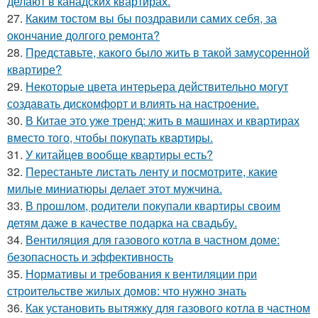
делают в канадских квартирах.
27.
Каким тостом вы бы поздравили самих себя, за
окончание долгого ремонта?
28.
Представьте, какого было жить в такой замусоренной
квартире?
29.
Некоторые цвета интерьера действительно могут
создавать дискомфорт и влиять на настроение.
30.
В Китае это уже тренд: жить в машинах и квартирах
вместо того, чтобы покупать квартиры.
31.
У китайцев вообще квартиры есть?
32.
Перестаньте листать ленту и посмотрите, какие
милые миниатюры делает этот мужчина.
33.
В прошлом, родители покупали квартиры своим
детям даже в качестве подарка на свадьбу.
34.
Вентиляция для газового котла в частном доме:
безопасность и эффективность
35.
Нормативы и требования к вентиляции при
строительстве жилых домов: что нужно знать
36.
Как установить вытяжку для газового котла в частном