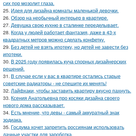
сих пор мозолит глаза.
25.
Идея для дизайна комнаты маленькой девочки.
26.
Обзор на необычный интерьер в квартире.
27.
Девушка свою кухню в сталинке переделывает.
28.
Когда у людей работает фантазия, даже в 43-х
квадратных метров можно сделать конфетку.
29.
Без детей не взять ипотеку, но детей не завести без
ипотеки.
30.
В 2025 году появилась куча спорных дизайнерских
решений.
31.
В случае если у вас в квартире остались старые
советские радиаторы - не спешите их менять!
32.
Лайфхаки, чтобы заставить квартиру вкусно пахнуть.
33.
Ксения Анатольевна про косяки дизайна своего
нового дома рассказывает.
34.
Есть мнение, что девы - самый аккуратный знак
зодиака.
35.
Госдума хочет запретить россиянам использовать
дачные участки для зароботка.