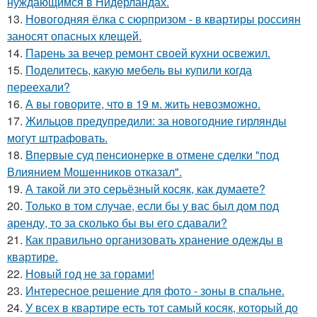
нуждающимся в Нидерландах.
13.
Новогодняя ёлка с сюрпризом - в квартиры россиян
заносят опасных клещей.
14.
Парень за вечер ремонт своей кухни освежил.
15.
Поделитесь, какую мебель вы купили когда
переехали?
16.
А вы говорите, что в 19 м. жить невозможно.
17.
Жильцов предупредили: за новогодние гирлянды
могут штрафовать.
18.
Впервые суд пенсионерке в отмене сделки "под
Влиянием Мошенников отказал".
19.
А такой ли это серьёзный косяк, как думаете?
20.
Только в том случае, если бы у вас был дом под
аренду, то за сколько бы вы его сдавали?
21.
Как правильно организовать хранение одежды в
квартире.
22.
Новый год не за горами!
23.
Интересное решение для фото - зоны в спальне.
24.
У всех в квартире есть тот самый косяк, который до