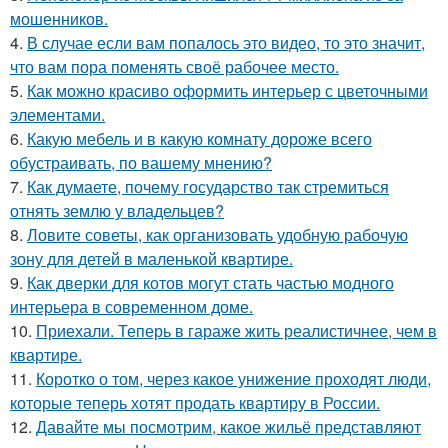
мошенников.
4.
В случае если вам попалось это видео, то это значит,
что вам пора поменять своё рабочее место.
5.
Как можно красиво оформить интерьер с цветочными
элементами.
6.
Какую мебель и в какую комнату дороже всего
обустраивать, по вашему мнению?
7.
Как думаете, почему государство так стремиться
отнять землю у владельцев?
8.
Ловите советы, как организовать удобную рабочую
зону для детей в маленькой квартире.
9.
Как дверки для котов могут стать частью модного
интерьера в современном доме.
10.
Приехали. Теперь в гараже жить реалистичнее, чем в
квартире.
11.
Коротко о том, через какое унижение проходят люди,
которые теперь хотят продать квартиру в России.
12.
Давайте мы посмотрим, какое жильё представляют