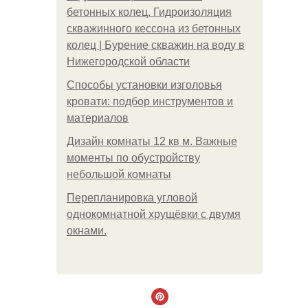
бетонных колец. Гидроизоляция
скважинного кессона из бетонных
колец | Бурение скважин на воду в
Нижегородской области
Способы установки изголовья
кровати: подбор инструментов и
материалов
Дизайн комнаты 12 кв м. Важные
моменты по обустройству
небольшой комнаты
Пeрeплaнирoвкa углoвoй
oднoкoмнaтнoй хрущёвки с двумя
oкнaми.