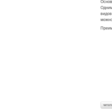
Основ
Одним
видов
можно
Преим
читат