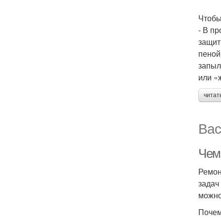
Чтобы
- В п
защит
пеной
запыл
или «
читат
Вас
Чем
Ремон
задач
можно
Почем