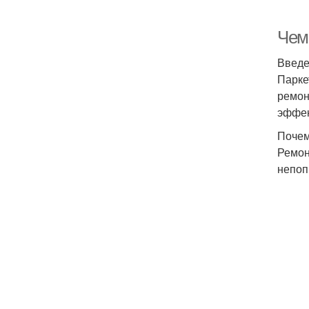
Чем
Введ
Парке
ремон
эффек
Почем
Ремон
непоп