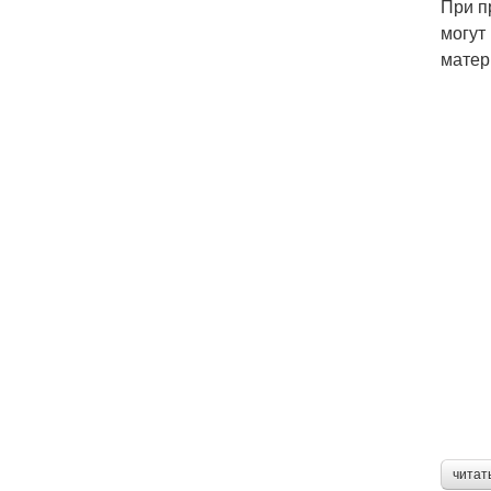
При п
могут
матер
читат