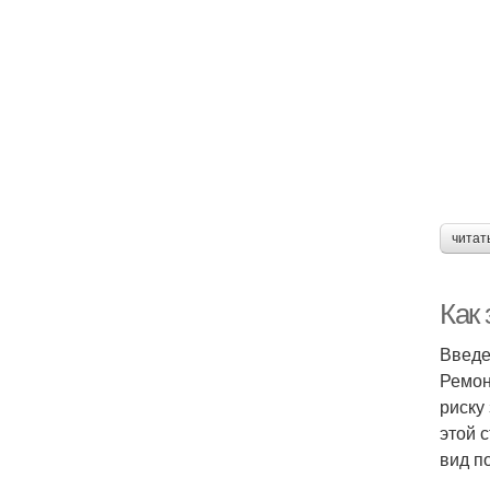
читат
Как
Введ
Ремон
риску
этой 
вид п