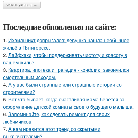
читать дальше →
Последние обновления на сайте:
1.
Ихвильнихт допрыгался: девушка нашла необычное
жильё в Пятигорске.
2.
Лайфхаки, чтобы поддерживать чистоту и красоту в
вашем жилье.
3.
Квартира, ипотека и трагедия - конфликт закончился
смертельным исходом.
4.
А у вас были странные или страшные истории со
строителями?
5.
Вот что бывает, когда счастливая мама берётся за
оформление детской комнаты своего будущего малыша.
6.
Запоминайте, как сделать ремонт для своих
любимчиков.
7.
А вам нравится этот тренд со скрытыми
выключателями?