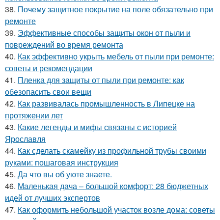
38.
Почему защитное покрытие на поле обязательно при
ремонте
39.
Эффективные способы защиты окон от пыли и
повреждений во время ремонта
40.
Как эффективно укрыть мебель от пыли при ремонте:
советы и рекомендации
41.
Пленка для защиты от пыли при ремонте: как
обезопасить свои вещи
42.
Как развивалась промышленность в Липецке на
протяжении лет
43.
Какие легенды и мифы связаны с историей
Ярославля
44.
Как сделать скамейку из профильной трубы своими
руками: пошаговая инструкция
45.
Да что вы об уюте знаете.
46.
Маленькая дача – большой комфорт: 28 бюджетных
идей от лучших экспертов
47.
Как оформить небольшой участок возле дома: советы