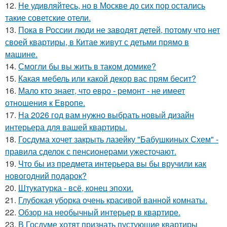
12.
Не удивляйтесь, но в Москве до сих пор остались
такие советские отели.
13.
Пока в России люди не заводят детей, потому что нет
своей квартиры, в Китае живут с детьми прямо в
машине.
14.
Смогли бы вы жить в таком домике?
15.
Какая мебель или какой декор вас прям бесит?
16.
Мало кто знает, что евро - ремонт - не имеет
отношения к Европе.
17.
На 2026 год вам нужно выбрать новый дизайн
интерьера для вашей квартиры.
18.
Госдума хочет закрыть лазейку "Бабушкиных Схем" -
правила сделок с пенсионерами ужесточают.
19.
Что бы из предмета интерьера вы бы вручили как
новогодний подарок?
20.
Штукатурка - всё, конец эпохи.
21.
Глубокая уборка очень красивой ванной комнаты.
22.
Обзор на необычный интерьер в квартире.
23.
В Госдуме хотят признать пустующие квартиры