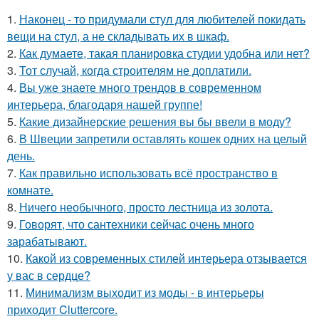
1.
Наконец - то придумали стул для любителей покидать
вещи на стул, а не складывать их в шкаф.
2.
Как думаете, такая планировка студии удобна или нет?
3.
Тот случай, когда строителям не доплатили.
4.
Вы уже знаете много трендов в современном
интерьера, благодаря нашей группе!
5.
Какие дизайнерские решения вы бы ввели в моду?
6.
В Швеции запретили оставлять кошек одних на целый
день.
7.
Как правильно использовать всё пространство в
комнате.
8.
Ничего необычного, просто лестница из золота.
9.
Говорят, что сантехники сейчас очень много
зарабатывают.
10.
Какой из современных стилей интерьера отзывается
у вас в сердце?
11.
Минимализм выходит из моды - в интерьеры
приходит Cluttercore.