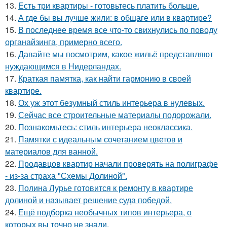
13.
Есть три квартиры - готовьтесь платить больше.
14.
А где бы вы лучше жили: в общаге или в квартире?
15.
В последнее время все что-то свихнулись по поводу
органайзинга, примерно всего.
16.
Давайте мы посмотрим, какое жильё представляют
нуждающимся в Нидерландах.
17.
Краткая памятка, как найти гармонию в своей
квартире.
18.
Ох уж этот безумный стиль интерьера в нулевых.
19.
Сейчас все строительные материалы подорожали.
20.
Познакомьтесь: стиль интерьера неоклассика.
21.
Памятки с идеальным сочетанием цветов и
материалов для ванной.
22.
Продавцов квартир начали проверять на полиграфе
- из-за страха "Схемы Долиной".
23.
Полина Лурье готовится к ремонту в квартире
долиной и называет решение суда победой.
24.
Ещё подборка необычных типов интерьера, о
которых вы точно не знали.