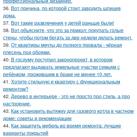
профессиональный дизайнер.
36.
Вот причина, по которой стоит заводить шпицев
дома.
37.
Вот такие развлечения у детей раньше были!
38.
Вот объясните, что это за прикол: покупать голые
стены, чтобы потом бегать за две недели делать ремонт.
39.
От квартиры мечты до полного провала - чёрная
плесень под обоями.
40.
В госдуму поступил законопроект, в котором
предлагают выдавать земельные участки семьям с
ребёнком, прожившим в браке не менее 10 лет.
41.
Хотите стильную и квартиру с функциональным
ремонтом?
42.
Дерево в интерьере - это не просто про стиль, а про
настроение.
43.
Как установить вытяжку для газового котла в частном
доме: советы и рекомендации
44.
Как защитить мебель во время ремонта: лучшие
варианты покрытий