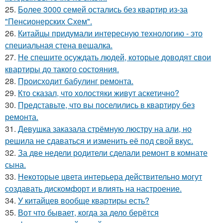
25.
Более 3000 семей остались без квартир из-за
"Пенсионерских Схем".
26.
Китайцы придумали интересную технологию - это
специальная стена вешалка.
27.
Не спешите осуждать людей, которые доводят свои
квартиры до такого состояния.
28.
Происходит бабулинг ремонта.
29.
Кто сказал, что холостяки живут аскетично?
30.
Представьте, что вы поселились в квартиру без
ремонта.
31.
Девушка заказала стрёмную люстру на али, но
решила не сдаваться и изменить её под свой вкус.
32.
За две недели родители сделали ремонт в комнате
сына.
33.
Некоторые цвета интерьера действительно могут
создавать дискомфорт и влиять на настроение.
34.
У китайцев вообще квартиры есть?
35.
Вот что бывает, когда за дело берётся