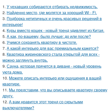
1.
У уехавших собираются отбирать недвижимость.
2.
Найденно место, где молятся за хороший Wi - Fi.
3.
Подборка нетипичных и очень красивых решений в
интерьере!
4.
Куры вместо кошек - новый тренд удивляет из Китая.
5.
А как, по-вашему, было лучше: до или после?
6.
Учимся сохранять квартиру в чистоте.
7.
А какой интерьер для вас премиальным кажется?
8.
Квартира жириновского стала открытой для всех -
можно заглянуть внутрь.
9.
Сауна, которая прячется в диване - новый уровень
уюта дома.
10.
Можете описать интерьер или ощущения в вашей
квартире.
11.
Мы представим, что вы описываете квартиру своему
другу.
12.
А вам нравится этот тренд со скрытыми
выключателями?