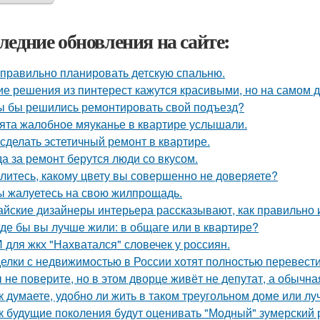
ледние обновления на сайте:
 правильно планировать детскую спальню.
ие решения из пинтерест кажутся красивыми, но на самом д
ы бы решились ремонтировать свой подъезд?
ята жалобное мяуканье в квартире услышали.
 сделать эстетичный ремонт в квартире.
да за ремонт берутся люди со вкусом.
литесь, какому цвету вы совершенно не доверяете?
ы жалуетесь на свою жилпрощадь.
айские дизайнеры интерьера рассказывают, как правильно 
где бы вы лучше жили: в общаге или в квартире?
 для жкх "Нахватался" словечек у россиян.
елки с недвижимостью в России хотят полностью перевести
 не поверите, но в этом дворце живёт не депутат, а обычна
к думаете, удобно ли жить в таком треугольном доме или лу
к будущие поколения будут оценивать "Модный" зумерский 