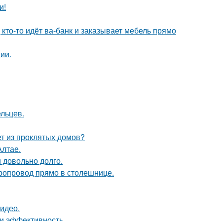
и!
 кто-то идёт ва-банк и заказывает мебель прямо
ии.
ельцев.
ет из проклятых домов?
Алтае.
и довольно долго.
оропровод прямо в столешнице.
видео.
 и эффективность