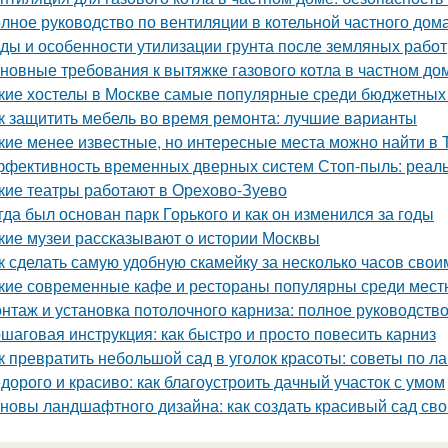
лное руководство по вентиляции в котельной частного дом
ды и особенности утилизации грунта после земляных работ
новные требования к вытяжке газового котла в частном до
кие хостелы в Москве самые популярные среди бюджетных
к защитить мебель во время ремонта: лучшие варианты
кие менее известные, но интересные места можно найти в 
фективность временных дверных систем Стоп-пыль: реаль
кие театры работают в Орехово-Зуево
гда был основан парк Горького и как он изменился за годы
кие музеи рассказывают о истории Москвы
к сделать самую удобную скамейку за несколько часов свои
кие современные кафе и рестораны популярны среди мест
нтаж и установка потолочного карниза: полное руководств
шаговая инструкция: как быстро и просто повесить карниз
к превратить небольшой сад в уголок красоты: советы по 
дорого и красиво: как благоустроить дачный участок с умом
новы ландшафтного дизайна: как создать красивый сад св