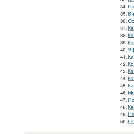
34.
По
35.
Ви
36.
Ос
37.
Ка
38.
Ка
39.
Ка
40.
Эф
41.
Ка
42.
Ко
43.
Ка
44.
Ка
45.
Ка
46.
Мо
47.
По
48.
Ка
49.
Не
50.
Ос