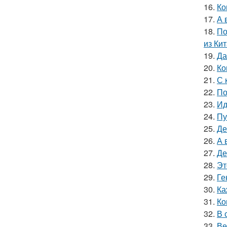
16.
Ко
17.
А 
18.
По
из Кит
19.
Да
20.
Ко
21.
С 
22.
По
23.
Ид
24.
Пу
25.
Де
26.
А 
27.
Де
28.
Эт
29.
Ге
30.
Ка
31.
Ко
32.
В 
33.
Ве