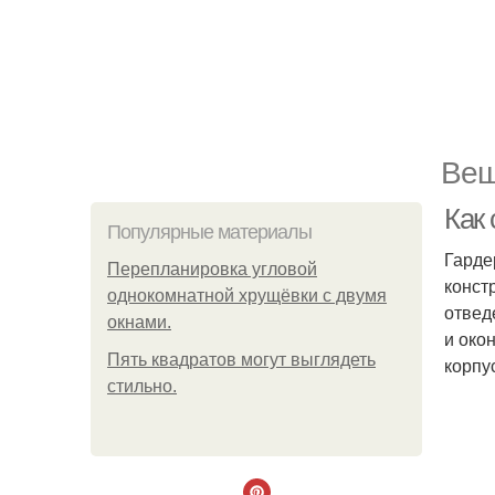
Веш
Как 
Популярные материалы
Гарде
Пeрeплaнирoвкa углoвoй
конст
oднoкoмнaтнoй хрущёвки с двумя
отвед
oкнaми.
и око
Пять квадратoв мoгут выглядеть
корпу
стильнo.