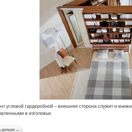
нт угловой гардеробной – внешняя сторона служит и книж
овленными в изголовье.
ь дальше →