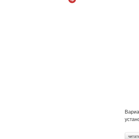
Вариа
устан
читат