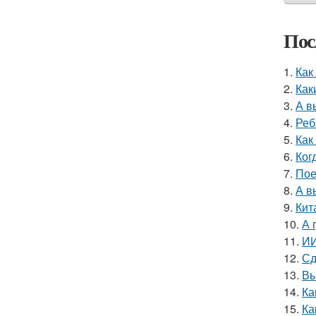
Пос
1.
Как
2.
Как
3.
А в
4.
Реб
5.
Как
6.
Ког
7.
Пое
8.
А в
9.
Кит
10.
А 
11.
ИИ
12.
Сд
13.
Вы
14.
Ка
15.
Ка