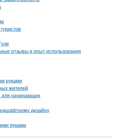
а
ме
 туристов
Туле
ные отзывы и опыт использования
ми руками
ных жителей
о для начинающих
ландшафтному дизайну
оими руками