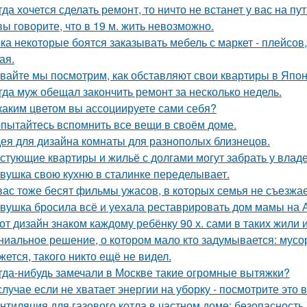
гда хочется сделать ремонт, то ничто не встанет у вас на пут
вы говорите, что в 19 м. жить невозможно.
ка некоторые боятся заказывать мебель с маркет - плейсов,
ая.
вайте мы посмотрим, как обставляют свои квартиры в Япон
гда муж обещал закончить ремонт за несколько недель.
каким цветом вы ассоциируете сами себя?
пытайтесь вспомнить все вещи в своём доме.
ея для дизайна комнаты для разнополых близнецов.
стующие квартиры и жильё с долгами могут забрать у влад
вушка свою кухню в сталинке переделывает.
вас тоже бесят фильмы ужасов, в которых семья не съезжа
вушка бросила всё и уехала реставрировать дом мамы на 
от дизайн знаком каждому ребёнку 90 х. сами в таких жили 
ниальное решение, о котором мало кто задумывается: мус
жется, такого никто ещё не видел.
гда-нибудь замечали в Москве такие огромные вытяжки?
случае если не хватает энергии на уборку - посмотрите это 
нтиляция для газового котла в частном доме: безопасность