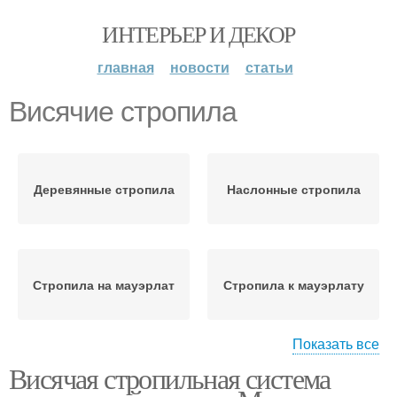
ИНТЕРЬЕР И ДЕКОР
главная
новости
статьи
Висячие стропила
Деревянные стропила
Наслонные стропила
Стропила на мауэрлат
Стропила к мауэрлату
Показать все
Висячая стропильная система
Стропила без
конькового прогона