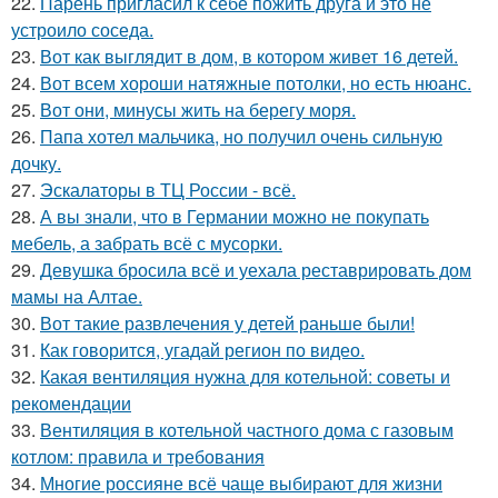
22.
Парень пригласил к себе пожить друга и это не
устроило соседа.
23.
Вот как выглядит в дом, в котором живет 16 детей.
24.
Вот всем хороши натяжные потолки, но есть нюанс.
25.
Вот они, минусы жить на берегу моря.
26.
Папа хотел мальчика, но получил очень сильную
дочку.
27.
Эскалаторы в ТЦ России - всё.
28.
А вы знали, что в Германии можно не покупать
мебель, а забрать всё с мусорки.
29.
Девушка бросила всё и уехала реставрировать дом
мамы на Алтае.
30.
Вот такие развлечения у детей раньше были!
31.
Как говорится, угадай регион по видео.
32.
Какая вентиляция нужна для котельной: советы и
рекомендации
33.
Вентиляция в котельной частного дома с газовым
котлом: правила и требования
34.
Многие россияне всё чаще выбирают для жизни