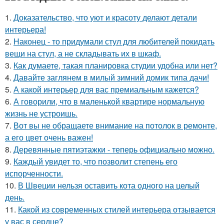
1.
Доказательство, что уют и красоту делают детали
интерьера!
2.
Наконец - то придумали стул для любителей покидать
вещи на стул, а не складывать их в шкаф.
3.
Как думаете, такая планировка студии удобна или нет?
4.
Давайте заглянем в милый зимний домик типа дачи!
5.
А какой интерьер для вас премиальным кажется?
6.
А говорили, что в маленькой квартире нормальную
жизнь не устроишь.
7.
Вот вы не обращаете внимание на потолок в ремонте,
а его цвет очень важен!
8.
Деревянные пятиэтажки - теперь официально можно.
9.
Каждый увидет то, что позволит степень его
испорченности.
10.
В Швеции нельзя оставить кота одного на целый
день.
11.
Какой из современных стилей интерьера отзывается
у вас в сердце?