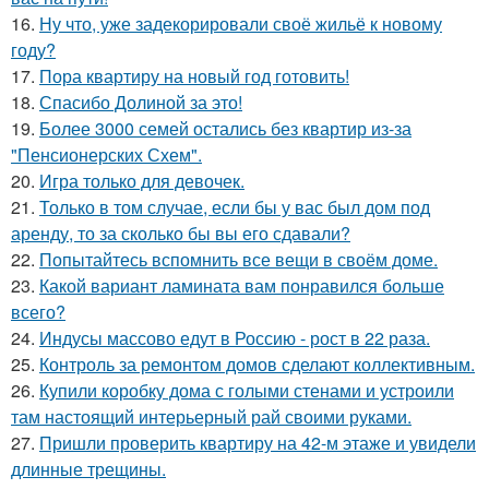
16.
Ну что, уже задекорировали своё жильё к новому
году?
17.
Пора квартиру на новый год готовить!
18.
Спасибо Долиной за это!
19.
Более 3000 семей остались без квартир из-за
"Пенсионерских Схем".
20.
Игра только для девочек.
21.
Только в том случае, если бы у вас был дом под
аренду, то за сколько бы вы его сдавали?
22.
Попытайтесь вспомнить все вещи в своём доме.
23.
Какой вариант ламината вам понравился больше
всего?
24.
Индусы массово едут в Россию - рост в 22 раза.
25.
Контроль за ремонтом домов сделают коллективным.
26.
Купили коробку дома с голыми стенами и устроили
там настоящий интерьерный рай своими руками.
27.
Пришли проверить квартиру на 42-м этаже и увидели
длинные трещины.