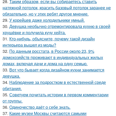
28.
Таким образом, если вы собираетесь ставить
натяжной потолок, красить базовый потолок заранее не
обязательно, но у этих ребят другое мнение.
29.
У корейцев даже холодильники умный.
30.
Девушка необычно отремонтировала кухню в своей
хрущёвке и получила кучу хейта.
31.
Кто-нибудь, объясните, почему такой дизайн
интерьера вышел из моды?
32.
По данным росстата, в России около 23, 9%
домохозяйств проживают в индивидуальных жилых
домах, включая дачи и дома на одну семью.
33.
Вот что бывает когда дизайном кухни занимается
девушка.
34.
Наблюдение за подростком в естественной среде
обитания.
35.
Советуем почитать истории в первом комментарии
от группы.
36.
Одиночество даёт о себе знать.
37.
Какие музеи Москвы считаются самыми