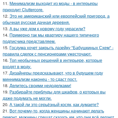
11.
Минимализм выходит из моды - в интерьеры
приходит Cluttercore.
12.
Это не американский или европейский пригород, а
обычная русская дачная деревня.
13.
А вы уже дом к новому году украсили?
14.
Примерно так мы квартиру нашего типичного
подписчика представляем.
15.
Госдума хочет закрыть лазейку "Бабушкиных Схем" -
правила сделок с пенсионерами ужесточают.
16.
Топ необычных решений в интерьере, которые
входят в моду.
17.
Дизайнеры предсказывают, что в будущем году
миннимализм наконец - то сдаст пост.
18.
Делитесь своими недоделками!
19.
Разбирайте приблуды для шкафов, о которых вы
даже подумать не могли.
20.
А такой ли это серьёзный косяк, как думаете?
21.
Вот почему-то, когда женщины начинают делать
ремонт, мужчины спешат сказать им, что они всё делают