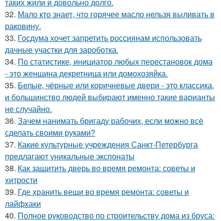
таких жили и довольно долго.
32.
Мало кто знает, что горячее масло нельзя выливать в
раковину.
33.
Госдума хочет запретить россиянам использовать
дачные участки для зароботка.
34.
По статистике, инициатор любых перестановок дома
- это женщина декретница или домохозяйка.
35.
Белые, чёрные или коричневые двери - это классика,
и большинство людей выбирают именно такие варианты
не случайно.
36.
Зачем нанимать бригаду рабочих, если можно всё
сделать своими руками?
37.
Какие культурные учреждения Санкт-Петербурга
предлагают уникальные экспонаты
38.
Как защитить дверь во время ремонта: советы и
хитрости
39.
Где хранить вещи во время ремонта: советы и
лайфхаки
40.
Полное руководство по строительству дома из бруса: