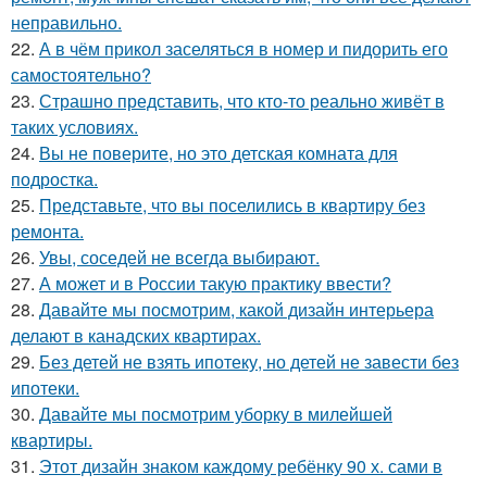
неправильно.
22.
А в чём прикол заселяться в номер и пидорить его
самостоятельно?
23.
Страшно представить, что кто-то реально живёт в
таких условиях.
24.
Вы не поверите, но это детская комната для
подростка.
25.
Представьте, что вы поселились в квартиру без
ремонта.
26.
Увы, соседей не всегда выбирают.
27.
А может и в России такую практику ввести?
28.
Давайте мы посмотрим, какой дизайн интерьера
делают в канадских квартирах.
29.
Без детей не взять ипотеку, но детей не завести без
ипотеки.
30.
Давайте мы посмотрим уборку в милейшей
квартиры.
31.
Этот дизайн знаком каждому ребёнку 90 х. сами в