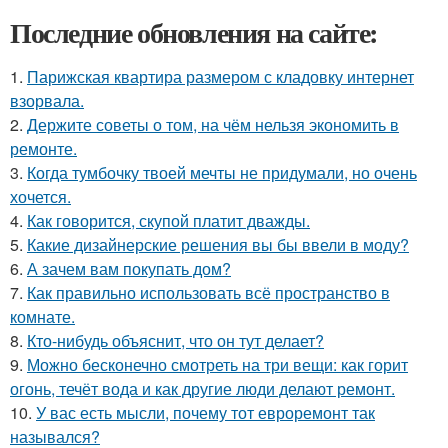
Последние обновления на сайте:
1.
Парижская квартира размером с кладовку интернет
взорвала.
2.
Держите советы о том, на чём нельзя экономить в
ремонте.
3.
Когда тумбочку твоей мечты не придумали, но очень
хочется.
4.
Как говорится, скупой платит дважды.
5.
Какие дизайнерские решения вы бы ввели в моду?
6.
А зачем вам покупать дом?
7.
Как правильно использовать всё пространство в
комнате.
8.
Кто-нибудь объяснит, что он тут делает?
9.
Можно бесконечно смотреть на три вещи: как горит
огонь, течёт вода и как другие люди делают ремонт.
10.
У вас есть мысли, почему тот евроремонт так
назывался?