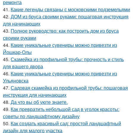
ремонта
41.
Какие легенды связаны с московскими подземельями
42.
ДОМ из бруса своими руками: пошаговая инструкция
для начинающих
43.
Полное руководство: как построить дом из бруса
своими руками
44.
Какие уникальные сувениры можно привезти из
Йошкар-Олы
45.
Скамейка из профильной трубы: прочность и стиль
для вашего двора
46.
Какие уникальные сувениры можно привезти из
Ульяновска
47.
Садовая скамейка из профильной трубы: пошаговая
инструкция для начинающих
48.
Да что вы об уюте знаете.
49.
Как превратить небольшой сад в уголок красоты:
советы по ландшафтному дизайну
50.
Как создать красивый сад: простой ландшафтный
дизайн для малого участка