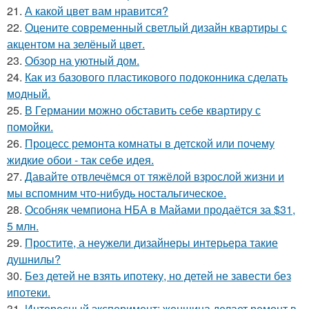
21.
А какой цвет вам нравится?
22.
Оцените современный светлый дизайн квартиры с
акцентом на зелёный цвет.
23.
Обзор на уютный дом.
24.
Как из базового пластикового подоконника сделать
модный.
25.
В Германии можно обставить себе квартиру с
помойки.
26.
Процесс ремонта комнаты в детской или почему
жидкие обои - так себе идея.
27.
Давайте отвлечёмся от тяжёлой взрослой жизни и
мы вспомним что-нибудь ностальгическое.
28.
Особняк чемпиона НБА в Майами продаётся за $31,
5 млн.
29.
Простите, а неужели дизайнеры интерьера такие
душнилы?
30.
Без детей не взять ипотеку, но детей не завести без
ипотеки.
31.
Интересный эксперимент: женщина делает ремонт в