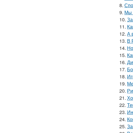
8.
Спо
9.
Мы 
10.
За
11.
Ка
12.
А 
13.
В 
14.
Но
15.
Ка
16.
Ди
17.
Бо
18.
Иг
19.
Ме
20.
Ри
21.
Хо
22.
Те
23.
Ин
24.
Ко
25.
За