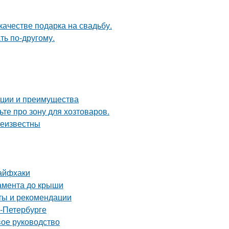
качестве подарка на свадьбу.
ть по-другому.
ации и преимущества
те про зону для хозтоваров.
неизвестны
лайфхаки
дамента до крыши
еты и рекомендации
т-Петербурге
вое руководство