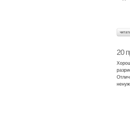
читат
20 
Хорош
разри
Отлич
ненуж