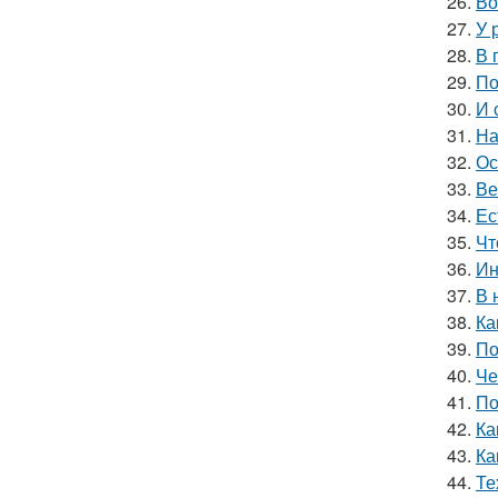
26.
Во
27.
У 
28.
В 
29.
По
30.
И 
31.
На
32.
Ос
33.
Ве
34.
Ес
35.
Чт
36.
Ин
37.
В 
38.
Ка
39.
По
40.
Че
41.
По
42.
Ка
43.
Ка
44.
Те