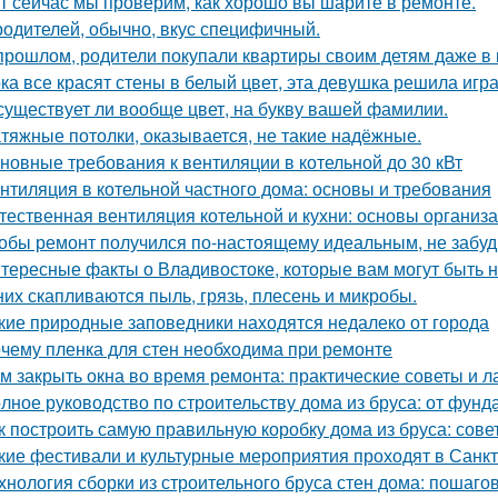
т сейчас мы проверим, как хорошо вы шарите в ремонте.
родителей, обычно, вкус специфичный.
прошлом, родители покупали квартиры своим детям даже в 
ка все красят стены в белый цвет, эта девушка решила игра
существует ли вообще цвет, на букву вашей фамилии.
тяжные потолки, оказывается, не такие надёжные.
новные требования к вентиляции в котельной до 30 кВт
нтиляция в котельной частного дома: основы и требования
тественная вентиляция котельной и кухни: основы организ
обы ремонт получился по-настоящему идеальным, не забудь
тересные факты о Владивостоке, которые вам могут быть 
них скапливаются пыль, грязь, плесень и микробы.
кие природные заповедники находятся недалеко от города
чему пленка для стен необходима при ремонте
м закрыть окна во время ремонта: практические советы и 
лное руководство по строительству дома из бруса: от фун
к построить самую правильную коробку дома из бруса: сов
кие фестивали и культурные мероприятия проходят в Санк
хнология сборки из строительного бруса стен дома: пошаго