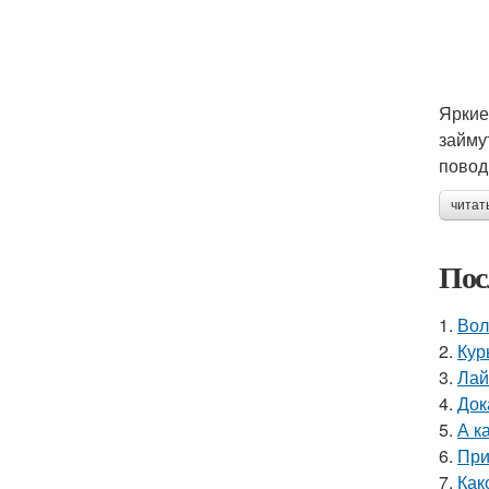
Яркие
займу
повод
читат
Пос
1.
Вол
2.
Кур
3.
Лай
4.
Док
5.
А к
6.
При
7.
Как