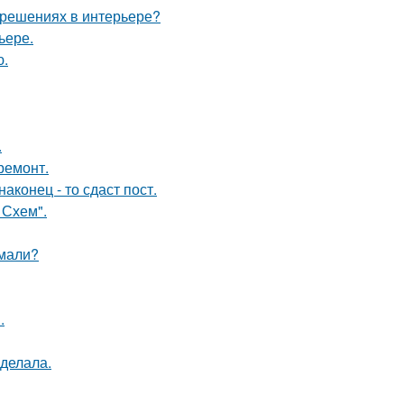
 решениях в интерьере?
ьере.
ю.
.
ремонт.
конец - то сдаст пост.
 Схем".
умали?
.
сделала.