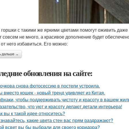
 горшки с такими же яркими цветами помогут оживить даже 
т совсем не много, а красивое дополнение будет обеспечен
 от него избавиться. Его можно:
ь дальше →
ледние обновления на сайте:
очкова снова фотосессию в постели устроила.
ы вместо кошек - новый тренд удивляет из Китая.
фхаки, чтобы поддерживать чистоту и красоту в вашем жил
азательство, что уют и красоту делают детали интерьера!
ак вы к такой идее относитесь?
знавайтесь, какие цвета стен вас прям раздражают?
ой всвет вы бы выбрали для своего коридора?