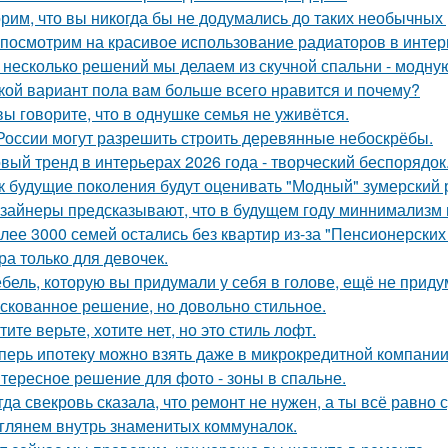
рим, что вы никогда бы не додумались до таких необычных
посмотрим на красивое использование радиаторов в интер
 несколько решений мы делаем из скучной спальни - модну
кой вариант пола вам больше всего нравится и почему?
вы говорите, что в однушке семья не уживётся.
России могут разрешить строить деревянные небоскрёбы.
вый тренд в интерьерах 2026 года - творческий беспорядок
к будущие поколения будут оценивать "Модный" зумерский 
зайнеры предсказывают, что в будущем году миннимализм на
лее 3000 семей остались без квартир из-за "Пенсионерских
ра только для девочек.
бель, которую вы придумали у себя в голове, ещё не прид
скованное решение, но довольно стильное.
тите верьте, хотите нет, но это стиль лофт.
перь ипотеку можно взять даже в микрокредитной компании
тересное решение для фото - зоны в спальне.
гда свекровь сказала, что ремонт не нужен, а ты всё равно 
глянем внутрь знаменитых коммуналок.