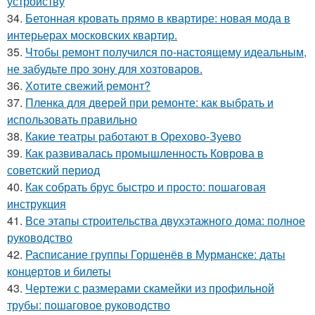
устройству
34.
Бетонная кровать прямо в квартире: новая мода в
интерьерах московских квартир.
35.
Чтобы ремонт получился по-настоящему идеальным,
не забудьте про зону для хозтоваров.
36.
Хотите свежий ремонт?
37.
Пленка для дверей при ремонте: как выбрать и
использовать правильно
38.
Какие театры работают в Орехово-Зуево
39.
Как развивалась промышленность Коврова в
советский период
40.
Как собрать брус быстро и просто: пошаговая
инструкция
41.
Все этапы строительства двухэтажного дома: полное
руководство
42.
Расписание группы Горшенёв в Мурманске: даты
концертов и билеты
43.
Чертежи с размерами скамейки из профильной
трубы: пошаговое руководство