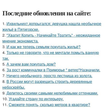
Последние обновления на сайте:
1.
Ихвильнихт допрыгался: девушка нашла необычное
жильё в Пятигорске.
2.
"Хватит Копить - Начинайте Тратить" - неожиданное
мнение экономиста.
3.
И как же теперь семьям покупать жильё?
4.
Только не говорите, что не мечтали помыть ванную
так.
5.
А зачем вам покупать дом?
6.
За рост коммуналки в Приморье " ветер"Назначили.
7.
Ничего необычного, просто лестница из золота.
8.
В России могут разрешить строить деревянные
небоскрёбы.
9.
Делитесь своими самыми нелюбимыми оттенками.
10.
Угадайте страну по интерьеру.
11.
Сможете понять, сколько метров в квартире?