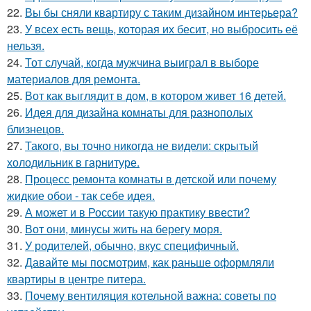
22.
Вы бы сняли квартиру с таким дизайном интерьера?
23.
У всех есть вещь, которая их бесит, но выбросить её
нельзя.
24.
Тот случай, когда мужчина выиграл в выборе
материалов для ремонта.
25.
Вот как выглядит в дом, в котором живет 16 детей.
26.
Идея для дизайна комнаты для разнополых
близнецов.
27.
Такого, вы точно никогда не видели: скрытый
холодильник в гарнитуре.
28.
Процесс ремонта комнаты в детской или почему
жидкие обои - так себе идея.
29.
А может и в России такую практику ввести?
30.
Вот они, минусы жить на берегу моря.
31.
У родителей, обычно, вкус специфичный.
32.
Давайте мы посмотрим, как раньше оформляли
квартиры в центре питера.
33.
Почему вентиляция котельной важна: советы по