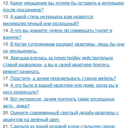
12.
Какое украшение вы хотели бы оставить в интерьере
после праздников?
13.
А какой стиль интерьера вам нравится:
милималистичный или роскошный?
14.
А что вы думаете: нужно ли совмещать туалет и
ванную?
15.
В Китае сотрудникам раздают квартиры, лишь бы они
не увольнялись.
16.
Девушка взялась за перестройку действительно
старой развалюхи, а вы в своей квартире боитесь
ремонт начинать.
17.
Простите, а зачем переделывать старую мебель?
18.
А что было в вашей квартире или доме, когда вы в
него переехали?
19.
Вот интересно, зачем покупать такие роскошные
авто - дома?
20.
Оцените современный светлый дизайн квартиры с
акцентом на зелёный цвет.
21.
Сделала из яркой розовой кухни стильную серую.