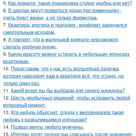
5.
Как думаете, такая планировка студии удобна или нет?
6.
В школах могут появиться уроки про коммуналку -
учить будут жизни, а не только формулам.
7.
Квартира, ипотека и трагедия - конфликт закончился
смертельным исходом.
8.
А говорят, что в маленькой комнате невозможно
сделать удобную кухню.
9.
Какую красоту можно устроить в небольших японских
квартирках.
10.
Представим, что у нас есть волшебная палочка,
которая наколдует вам в квартире всё, что угодно, но
только один раз.
11.
Какой всвет вы бы выбрали для своего коридора?
12.
Шесть необычных решений, чтобы исправить любой
колхозный ремонт.
13.
Кто-нибудь объяснит, откуда у миллениалов такая
любовь к развалившимся избушкам?
14.
Подвал мечты любого мужчины.
15.
Ипотеку хотят полностью списывать после рождения