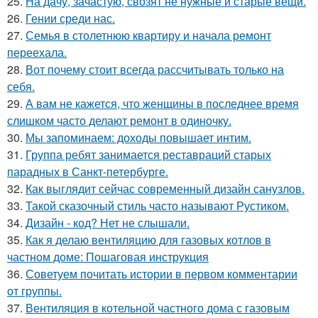
25.
На дачу, зачастую, свозят не нужные и старые вещи.
26.
Гении среди нас.
27.
Семья в столетнюю квартиру и начала ремонт
переехала.
28.
Вот почему стоит всегда рассчитывать только на
себя.
29.
А вам не кажется, что женщины в последнее время
слишком часто делают ремонт в одиночку.
30.
Мы запоминаем: доходы повышает интим.
31.
Группа ребят занимается реставраций старых
парадных в Санкт-петербурге.
32.
Как выглядит сейчас современный дизайн санузлов.
33.
Такой сказочный стиль часто называют Рустиком.
34.
Дизайн - код? Нет не слышали.
35.
Как я делаю вентиляцию для газовых котлов в
частном доме: Пошаговая инструкция
36.
Советуем почитать истории в первом комментарии
от группы.
37.
Вентиляция в котельной частного дома с газовым