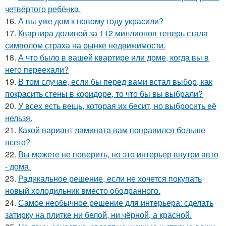
четвёртого ребёнка.
16.
А вы уже дом к новому году украсили?
17.
Квартира долиной за 112 миллионов теперь стала
символом страха на рынке недвижимости.
18.
А что было в вашей квартире или доме, когда вы в
него переехали?
19.
В том случае, если бы перед вами встал выбор, как
покрасить стены в коридоре, то что бы вы выбрали?
20.
У всех есть вещь, которая их бесит, но выбросить её
нельзя.
21.
Какой вариант ламината вам понравился больше
всего?
22.
Вы можете не поверить, но это интерьер внутри авто
- дома.
23.
Радикальное решение, если не хочется покупать
новый холодильник вместо ободранного.
24.
Самое необычное решение для интерьера: сделать
затирку на плитке ни белой, ни чёрной, а красной.