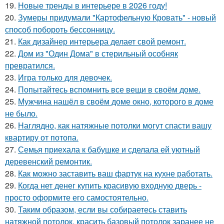
19.
Новые тренды в интерьере в 2026 году!
20.
Зумеры придумали "Картофельную Кровать" - новый
способ побороть бессонницу.
21.
Как дизайнер интерьера делает свой ремонт.
22.
Дом из "Один Дома" в стерильный особняк
превратился.
23.
Игра только для девочек.
24.
Попытайтесь вспомнить все вещи в своём доме.
25.
Мужчина нашёл в своём доме окно, которого в доме
не было.
26.
Наглядно, как натяжные потолки могут спасти вашу
квартиру от потопа.
27.
Семья приехала к бабушке и сделала ей уютный
деревенский ремонтик.
28.
Как можно заставить ваш фартук на кухне работать.
29.
Когда нет денег купить красивую входную дверь -
просто оформите его самостоятельно.
30.
Таким образом, если вы собираетесь ставить
натяжной потолок, красить базовый потолок заранее не