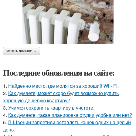
читать дальше →
Последние обновления на сайте:
1.
Найденно место, где молятся за хороший Wi - Fi.
2.
Как думаете, может скоро будет возможно купить
хорошую дешёвую квартиру?
3.
Учимся сохранять квартиру в чистоте.
4.
Как думаете, такая планировка студии удобна или нет?
5.
В Швеции запретили оставлять кошек одних на целый
день.