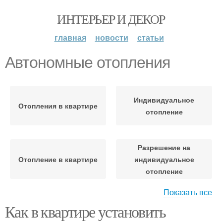
ИНТЕРЬЕР И ДЕКОР
главная
новости
статьи
Автономные отопления
Индивидуальное
Отопления в квартире
отопление
Разрешение на
Отопление в квартире
индивидуальное
отопление
Показать все
Как в квартире установить
Отопление в
Дом с центральным
многоквартирном доме
отоплением