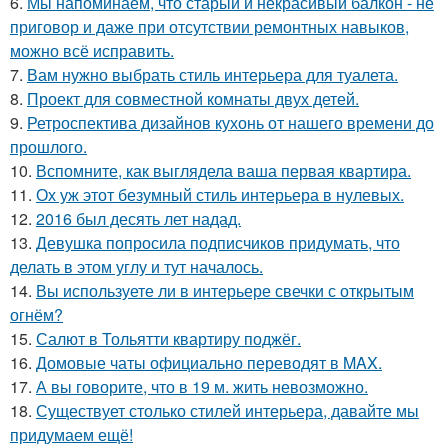
6.
Мы напоминаем, что старый и некрасивый балкон - не
приговор и даже при отсутствии ремонтных навыков,
можно всё исправить.
7.
Вам нужно выбрать стиль интерьера для туалета.
8.
Проект для совместной комнаты двух детей.
9.
Ретроспектива дизайнов кухонь от нашего времени до
прошлого.
10.
Вспомните, как выглядела ваша первая квартира.
11.
Ох уж этот безумный стиль интерьера в нулевых.
12.
2016 был десять лет надад.
13.
Девушка попросила подписчиков придумать, что
делать в этом углу и тут началось.
14.
Вы используете ли в интерьере свечки с открытым
огнём?
15.
Салют в Тольятти квартиру поджёг.
16.
Домовые чаты официально переводят в MAX.
17.
А вы говорите, что в 19 м. жить невозможно.
18.
Существует столько стилей интерьера, давайте мы
придумаем ещё!