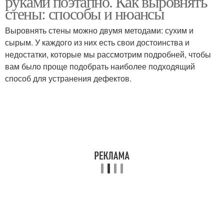
руками поэтапно. Как выровнять
стены: способы и нюансы
Выровнять стены можно двумя методами: сухим и
сырым. У каждого из них есть свои достоинства и
Краска для стен
Стен с шероховатостью
недостатки, которые мы рассмотрим подробней, чтобы
вам было проще подобрать наиболее подходящий
способ для устранения дефектов.
Краски для стен
Стены из гипсокартона
Бетон на стены
Стены в интерьере
Проводка на бетонном
Интерьер с бетонными
потолке
стенами