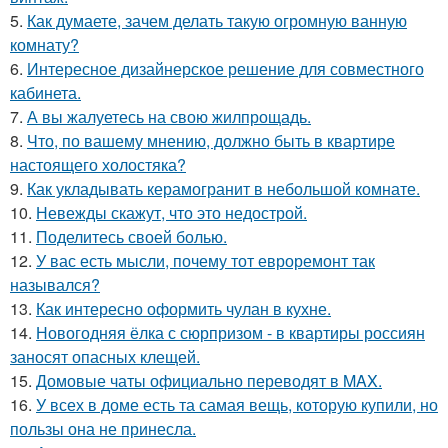
5.
Как думаете, зачем делать такую огромную ванную
комнату?
6.
Интересное дизайнерское решение для совместного
кабинета.
7.
А вы жалуетесь на свою жилпрощадь.
8.
Что, по вашему мнению, должно быть в квартире
настоящего холостяка?
9.
Как укладывать керамогранит в небольшой комнате.
10.
Невежды скажут, что это недострой.
11.
Поделитесь своей болью.
12.
У вас есть мысли, почему тот евроремонт так
назывался?
13.
Как интересно оформить чулан в кухне.
14.
Новогодняя ёлка с сюрпризом - в квартиры россиян
заносят опасных клещей.
15.
Домовые чаты официально переводят в MAX.
16.
У всех в доме есть та самая вещь, которую купили, но
пользы она не принесла.