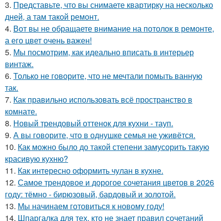
3.
Представьте, что вы снимаете квартирку на несколько
дней, а там такой ремонт.
4.
Вот вы не обращаете внимание на потолок в ремонте,
а его цвет очень важен!
5.
Мы посмотрим, как идеально вписать в интерьер
винтаж.
6.
Только не говорите, что не мечтали помыть ванную
так.
7.
Как правильно использовать всё пространство в
комнате.
8.
Новый трендовый оттенок для кухни - тауп.
9.
А вы говорите, что в однушке семья не уживётся.
10.
Как можно было до такой степени замусорить такую
красивую кухню?
11.
Как интересно оформить чулан в кухне.
12.
Самое трендовое и дорогое сочетания цветов в 2026
году: тёмно - бирюзовый, бардовый и золотой.
13.
Мы начинаем готовиться к новому году!
14.
Шпаргалка для тех, кто не знает правил сочетаний