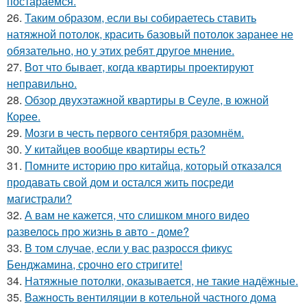
постараемся.
26.
Таким образом, если вы собираетесь ставить
натяжной потолок, красить базовый потолок заранее не
обязательно, но у этих ребят другое мнение.
27.
Вот что бывает, когда квартиры проектируют
неправильно.
28.
Обзор двухэтажной квартиры в Сеуле, в южной
Корее.
29.
Мозги в честь первого сентября разомнём.
30.
У китайцев вообще квартиры есть?
31.
Помните историю про китайца, который отказался
продавать свой дом и остался жить посреди
магистрали?
32.
А вам не кажется, что слишком много видео
развелось про жизнь в авто - доме?
33.
В том случае, если у вас разросся фикус
Бенджамина, срочно его стригите!
34.
Натяжные потолки, оказывается, не такие надёжные.
35.
Важность вентиляции в котельной частного дома