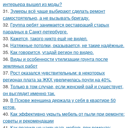
интерьера вышел из моды?
31.
Зумеры всё чаще выбирают сделать ремонт
самостоятельно, а не вызывать бригаду.
32.
Группа ребят занимается реставраций старых
парадных в Санкт-петербурге.
33.
Кажется, такого никто ещё не видел.
34.
Натяжные потолки, оказывается, не такие надёжные.
35.
Как говорится, угадай регион по видео.
36.
Виды и особенности утилизации грунта после
земляных работ
37.
Рост оказался чувствительным: в некоторых
регионах плата за ЖКХ увеличилась почти на 40%.
38.
Только в том случае, если женский рай и существует,
он выглядит именно так.
39.
В Пскове женщина держала у себя в квартире 50
котов.
40.
Как эффективно укрыть мебель от пыли при ремонте:
советы и рекомендации
41.
Как правильно накрывать мебель при ремонте: