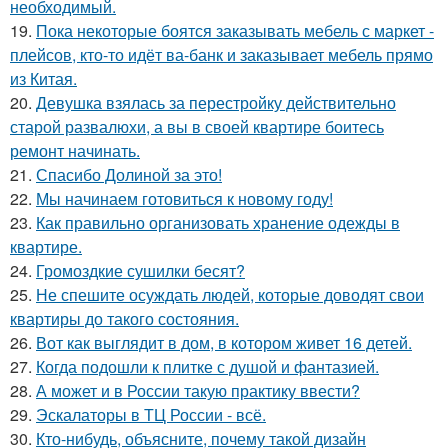
необходимый.
19.
Пока некоторые боятся заказывать мебель с маркет -
плейсов, кто-то идёт ва-банк и заказывает мебель прямо
из Китая.
20.
Девушка взялась за перестройку действительно
старой развалюхи, а вы в своей квартире боитесь
ремонт начинать.
21.
Спасибо Долиной за это!
22.
Мы начинаем готовиться к новому году!
23.
Как правильно организовать хранение одежды в
квартире.
24.
Громоздкие сушилки бесят?
25.
Не спешите осуждать людей, которые доводят свои
квартиры до такого состояния.
26.
Вот как выглядит в дом, в котором живет 16 детей.
27.
Когда подошли к плитке с душой и фантазией.
28.
А может и в России такую практику ввести?
29.
Эскалаторы в ТЦ России - всё.
30.
Кто-нибудь, объясните, почему такой дизайн