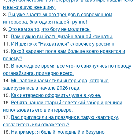
и выжившую женщину.
8.
Вы уже знаете много трендов в современном
интерьера, благодаря нашей группе!
9.
Это вам за то, что богу не молитесь.
10.
Вам нужно выбрать дизайн ванной комнаты.
11.
ИИ для жкх "Нахватался" словечек у россиян.
12.
Какой вариант пола вам больше всего нравится и
почему?
13.
В последнее время все что-то свихнулись по поводу
органайзинга, примерно всего.
14.
Мы запоминаем стили интерьера, которые
завирусились в начале 2026 года.
15.
Как интересно оформить чулан в кухне.
16.
Ребята нашли старый советский забор и решили
использовать его в интерьере.
17.
Вас пригласили на праздник в такую квартирку,
согласитесь или откажетесь?
18.
Например: я белый, холодный и безумно