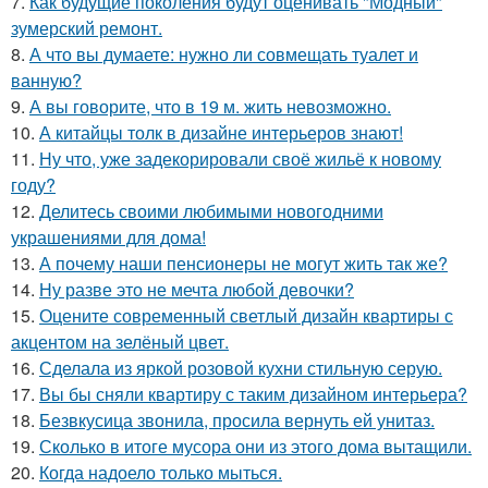
7.
Как будущие поколения будут оценивать "Модный"
зумерский ремонт.
8.
А что вы думаете: нужно ли совмещать туалет и
ванную?
9.
А вы говорите, что в 19 м. жить невозможно.
10.
А китайцы толк в дизайне интерьеров знают!
11.
Ну что, уже задекорировали своё жильё к новому
году?
12.
Делитесь своими любимыми новогодними
украшениями для дома!
13.
А почему наши пенсионеры не могут жить так же?
14.
Ну разве это не мечта любой девочки?
15.
Оцените современный светлый дизайн квартиры с
акцентом на зелёный цвет.
16.
Сделала из яркой розовой кухни стильную серую.
17.
Вы бы сняли квартиру с таким дизайном интерьера?
18.
Безвкусица звонила, просила вернуть ей унитаз.
19.
Сколько в итоге мусора они из этого дома вытащили.
20.
Когда надоело только мыться.