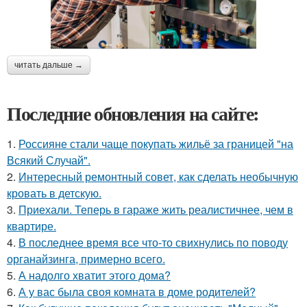
читать дальше →
Последние обновления на сайте:
1.
Россияне стали чаще покупать жильё за границей "на
Всякий Случай".
2.
Интересный ремонтный совет, как сделать необычную
кровать в детскую.
3.
Приехали. Теперь в гараже жить реалистичнее, чем в
квартире.
4.
В последнее время все что-то свихнулись по поводу
органайзинга, примерно всего.
5.
А надолго хватит этого дома?
6.
А у вас была своя комната в доме родителей?