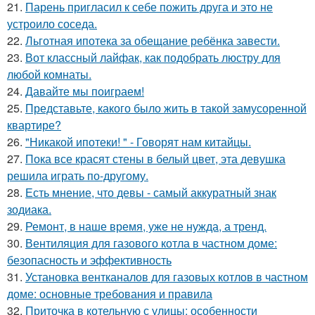
21.
Парень пригласил к себе пожить друга и это не
устроило соседа.
22.
Льготная ипотека за обещание ребёнка завести.
23.
Вот классный лайфак, как подобрать люстру для
любой комнаты.
24.
Давайте мы поиграем!
25.
Представьте, какого было жить в такой замусоренной
квартире?
26.
"Никакой ипотеки! " - Говорят нам китайцы.
27.
Пока все красят стены в белый цвет, эта девушка
решила играть по-другому.
28.
Есть мнение, что девы - самый аккуратный знак
зодиака.
29.
Ремонт, в наше время, уже не нужда, а тренд.
30.
Вентиляция для газового котла в частном доме:
безопасность и эффективность
31.
Установка вентканалов для газовых котлов в частном
доме: основные требования и правила
32.
Приточка в котельную с улицы: особенности