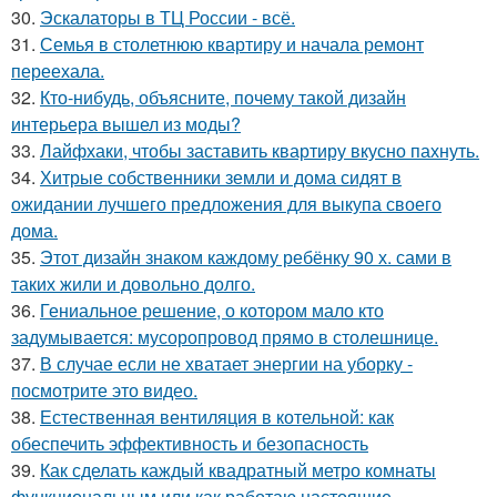
30.
Эскалаторы в ТЦ России - всё.
31.
Семья в столетнюю квартиру и начала ремонт
переехала.
32.
Кто-нибудь, объясните, почему такой дизайн
интерьера вышел из моды?
33.
Лайфхаки, чтобы заставить квартиру вкусно пахнуть.
34.
Хитрые собственники земли и дома сидят в
ожидании лучшего предложения для выкупа своего
дома.
35.
Этот дизайн знаком каждому ребёнку 90 х. сами в
таких жили и довольно долго.
36.
Гениальное решение, о котором мало кто
задумывается: мусоропровод прямо в столешнице.
37.
В случае если не хватает энергии на уборку -
посмотрите это видео.
38.
Естественная вентиляция в котельной: как
обеспечить эффективность и безопасность
39.
Как сделать каждый квадратный метро комнаты
функциональным или как работаю настоящие