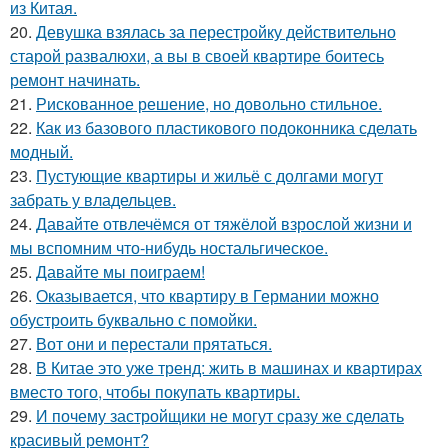
из Китая.
20.
Девушка взялась за перестройку действительно
старой развалюхи, а вы в своей квартире боитесь
ремонт начинать.
21.
Рискованное решение, но довольно стильное.
22.
Как из базового пластикового подоконника сделать
модный.
23.
Пустующие квартиры и жильё с долгами могут
забрать у владельцев.
24.
Давайте отвлечёмся от тяжёлой взрослой жизни и
мы вспомним что-нибудь ностальгическое.
25.
Давайте мы поиграем!
26.
Оказывается, что квартиру в Германии можно
обустроить буквально с помойки.
27.
Вот они и перестали прятаться.
28.
В Китае это уже тренд: жить в машинах и квартирах
вместо того, чтобы покупать квартиры.
29.
И почему застройщики не могут сразу же сделать
красивый ремонт?