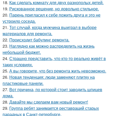
18.
Как сделать комнату для двух разнополых детей.
19.
Рискованное решение, но довольно стильное.
20.
Парень пригласил к себе пожить друга и это не
устроило соседа.
21.
Тот случай, когда мужчина выиграл в выборе
материалов для ремонта.
22.
Происходит бабулинг ремонта.
23.
Наглядно как можно распределить на жизнь
небольшой бюджет.
24.
Страшно представить, что кто-то реально живёт в
таких условиях.
25.
А вы говорите, что без ремонта жить невозможно.
26.
Новая тенденция: люди заменяют плитку на
пластиковые панели.
27.
Вот причина, по которой стоит заводить шпицев
дома.
28.
Давайте мы сделаем вам новый ремонт!
29.
Группа ребят занимается реставраций старых
парадных в Санкт-петербурге.