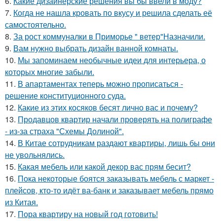
6.
Какие дизайнерские решения вы бы ввели в моду?
7.
Когда не нашла кровать по вкусу и решила сделать её
самостоятельно.
8.
За рост коммуналки в Приморье " ветер"Назначили.
9.
Вам нужно выбрать дизайн ванной комнаты.
10.
Мы запоминаем необычные идеи для интерьера, о
которых многие забыли.
11.
В апартаментах теперь можно прописаться -
решение конституционного суда.
12.
Какие из этих косяков бесят лично вас и почему?
13.
Продавцов квартир начали проверять на полиграфе
- из-за страха "Схемы Долиной".
14.
В Китае сотрудникам раздают квартиры, лишь бы они
не увольнялись.
15.
Какая мебель или какой декор вас прям бесит?
16.
Пока некоторые боятся заказывать мебель с маркет -
плейсов, кто-то идёт ва-банк и заказывает мебель прямо
из Китая.
17.
Пора квартиру на новый год готовить!