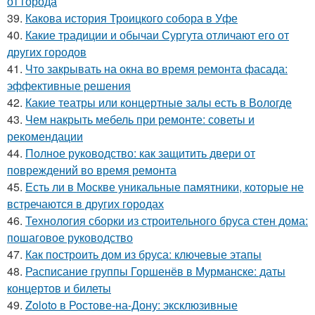
от города
39.
Какова история Троицкого собора в Уфе
40.
Какие традиции и обычаи Сургута отличают его от
других городов
41.
Что закрывать на окна во время ремонта фасада:
эффективные решения
42.
Какие театры или концертные залы есть в Вологде
43.
Чем накрыть мебель при ремонте: советы и
рекомендации
44.
Полное руководство: как защитить двери от
повреждений во время ремонта
45.
Есть ли в Москве уникальные памятники, которые не
встречаются в других городах
46.
Технология сборки из строительного бруса стен дома:
пошаговое руководство
47.
Как построить дом из бруса: ключевые этапы
48.
Расписание группы Горшенёв в Мурманске: даты
концертов и билеты
49.
Zoloto в Ростове-на-Дону: эксклюзивные