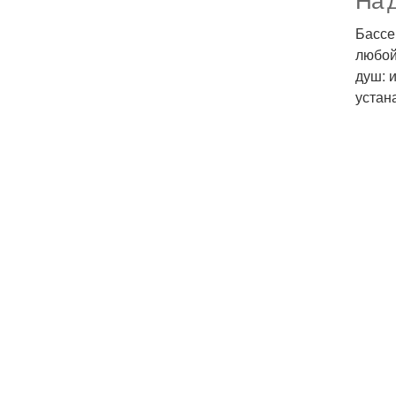
На 
Бассе
любой
душ: 
устан