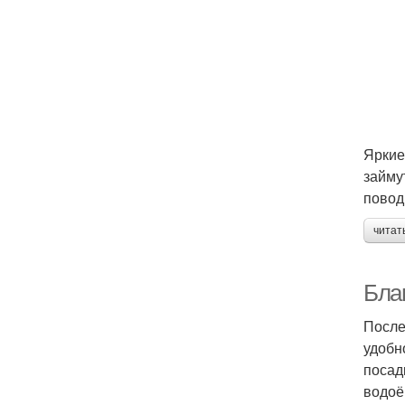
Яркие
займу
повод
читат
Благ
После
удобн
посад
водоё