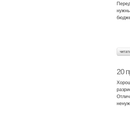
Перед
нужны
бюдже
читат
20 
Хорош
разри
Отлич
ненуж