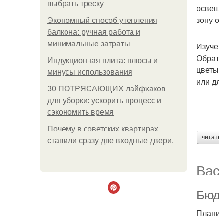
выбрать треску
освещ
зону 
Экономный способ утепления
балкона: ручная работа и
минимальные затраты
Изуче
Обрат
Индукционная плита: плюсы и
цветы
минусы использования
или д
30 ПОТРЯСАЮЩИХ лайфхаков
для уборки: ускорить процесс и
сэкономить время
Почему в советских квартирах
читат
ставили сразу две входные двери.
Вас
Бюд
Плани