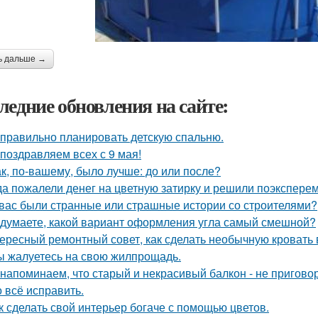
ь дальше →
ледние обновления на сайте:
 правильно планировать детскую спальню.
поздравляем всех с 9 мая!
ак, по-вашему, было лучше: до или после?
да пожалели денег на цветную затирку и решили поэкспер
 вас были странные или страшные истории со строителями?
 думаете, какой вариант оформления угла самый смешной?
ересный ремонтный совет, как сделать необычную кровать 
ы жалуетесь на свою жилпрощадь.
напоминаем, что старый и некрасивый балкон - не пригово
 всё исправить.
к сделать свой интерьер богаче с помощью цветов.