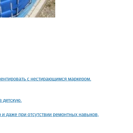
ементировать с нестирающимся маркером.
в детскую.
р и даже при отсутствии ремонтных навыков,