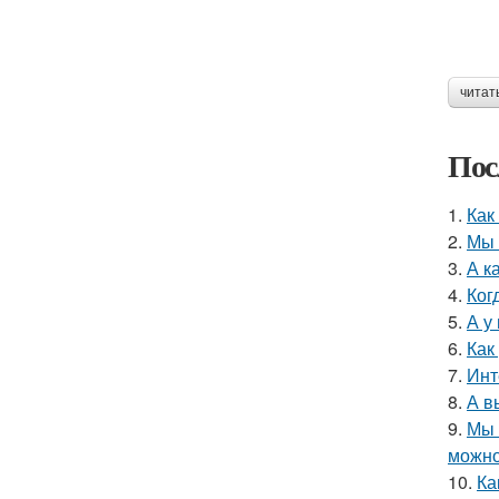
читат
Пос
1.
Как
2.
Мы 
3.
А к
4.
Ког
5.
А у
6.
Как
7.
Инт
8.
А в
9.
Мы 
можно
10.
Ка