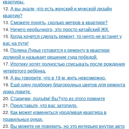
квартиры.
12.
А вы знали, что есть женский и мужской дизайн
квартир?
13.
Сможете понять, сколько метров в квартире?
14.
Ничего необычного, это просто китайский ЖК.
15.
Когда хочется сделать ремонт, то ничто не встанет у
вас на пути!
16.
Полина Лурье готовится к ремонту в квартире
долиной и называет решение суда победой.
17.
Ипотеку хотят полностью списывать после рождения
четвёртого ребёнка.
18.
А вы говорите, что в 19 м. жить невозможно.
19.
Ещё одну подборку благородных цветов для ремонта
дома ловите.
20.
Старички, подъём! Вы?что из этого помните
21.
Представьте, что вас затопило.
22.
Как может измениться уродливая квартира в
правильных руках.
23.
Вы можете не поверить, но это интерьер внутри авто