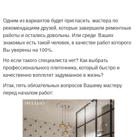
Одним из вариантов будет пригласить мастера по
Совместная вентиляция
Вентиляция в санузле
рекомендациям друзей, которые завершили ремонтные
работы и остались довольны. Или среди Ваших
знакомых есть такой человек, в качестве работ которого
Вы уверены на 100%.
Вентиляции в ванной и
Вентиляция в ванной и
Но если такого специалиста нет? Как выбрать
профессионального плиточника, который быстро и
качественно воплотит задуманное в жизнь?
Итак, пять обязательных вопросов Вашему мастеру
Вентиляции в частном
Вентиляции в гараже
перед началом работ:
доме
Вентиляция в частном
Трубы для вентиляции
доме