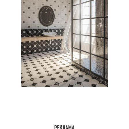
Принудительная
Дорогая вентиляция
вентиляция
Вентиляции в квартире
Вентиляция в квартире
Вентиляции при
Канальная вентиляция
отсутствии
Приточно-вытяжная
Вентиляция с
вентиляция
рекуперацией