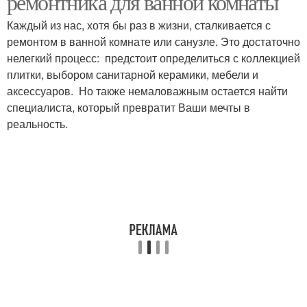
ремонтника для ванной комнаты
Каждый из нас, хотя бы раз в жизни, сталкивается с
ремонтом в ванной комнате или санузле. Это достаточно
нелегкий процесс: предстоит определиться с коллекцией
Комната без окна
Вентиляция в глухой
плитки, выбором санитарной керамики, мебели и
аксессуаров. Но также немаловажным остается найти
специалиста, который превратит Ваши мечты в
реальность.
Естественная
Приточная вентиляция
вентиляция
Решения для
Воздуховод для
вентиляции
вентиляции
Вентилятор в
Домашняя вентиляция
вентиляцию