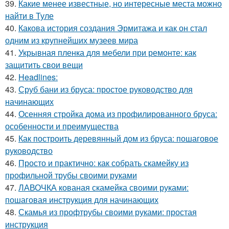
39.
Какие менее известные, но интересные места можно
найти в Туле
40.
Какова история создания Эрмитажа и как он стал
одним из крупнейших музеев мира
41.
Укрывная пленка для мебели при ремонте: как
защитить свои вещи
42.
Headlines:
43.
Сруб бани из бруса: простое руководство для
начинающих
44.
Осенняя стройка дома из профилированного бруса:
особенности и преимущества
45.
Как построить деревянный дом из бруса: пошаговое
руководство
46.
Просто и практично: как собрать скамейку из
профильной трубы своими руками
47.
ЛАВОЧКА кованая скамейка своими руками:
пошаговая инструкция для начинающих
48.
Скамья из профтрубы своими руками: простая
инструкция