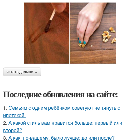
читать дальше →
Последние обновления на сайте:
1.
Семьям с одним ребёнком советуют не тянуть с
ипотекой.
2.
А какой стиль вам нравится больше: первый или
второй?
3.
А как, по-вашему, было лучше: до или после?