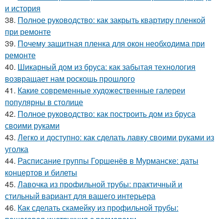
и история
38.
Полное руководство: как закрыть квартиру пленкой
при ремонте
39.
Почему защитная пленка для окон необходима при
ремонте
40.
Шикарный дом из бруса: как забытая технология
возвращает нам роскошь прошлого
41.
Какие современные художественные галереи
популярны в столице
42.
Полное руководство: как построить дом из бруса
своими руками
43.
Легко и доступно: как сделать лавку своими руками из
уголка
44.
Расписание группы Горшенёв в Мурманске: даты
концертов и билеты
45.
Лавочка из профильной трубы: практичный и
стильный вариант для вашего интерьера
46.
Как сделать скамейку из профильной трубы: