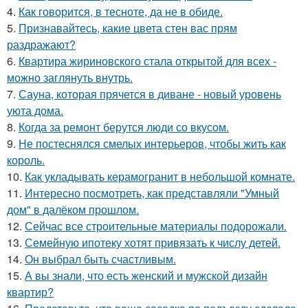
4.
Как говорится, в тесноте, да не в обиде.
5.
Признавайтесь, какие цвета стен вас прям
раздражают?
6.
Квартира жириновского стала открытой для всех -
можно заглянуть внутрь.
7.
Сауна, которая прячется в диване - новый уровень
уюта дома.
8.
Когда за ремонт берутся люди со вкусом.
9.
Не постеснялся смелых интерьеров, чтобы жить как
король.
10.
Как укладывать керамогранит в небольшой комнате.
11.
Интересно посмотреть, как представляли "Умный
дом" в далёком прошлом.
12.
Сейчас все строительные материалы подорожали.
13.
Семейную ипотеку хотят привязать к числу детей.
14.
Он выбрал быть счастливым.
15.
А вы знали, что есть женский и мужской дизайн
квартир?