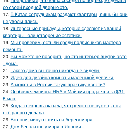
16.
Представьте, что ваша соседка по подъезду сделала
со своей входной дверью это.
17.
В Китае сотрудникам раздают квартиры, лишь бы они
не увольнялись.
18.
Интересные приблуды, которые сделают из вашей
квартиры - олицетворение эстетики.
19.
Мы проверим, есть ли среди подписчиков мастера
ремонта.
20.
Вы можете не поверить, но это интерьер внутри авто
- дома.
21.
Такого дома вы точно никогда не видели.
22.
Идея для дизайна комнаты маленькой девочки.
23.
А может и в России такую практику ввести?
24.
Особняк чемпиона НБА в Майами продаётся за $31,
5 млн.
25.
Когда свекровь сказала, что ремонт не нужен, а ты
всё равно сделала.
26.
Вот они, минусы жить на берегу моря.
27.
Дом бесплатно у моря в Японии -.