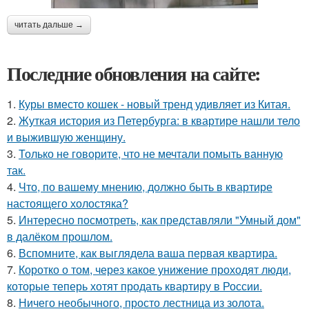
читать дальше →
Последние обновления на сайте:
1.
Куры вместо кошек - новый тренд удивляет из Китая.
2.
Жуткая история из Петербурга: в квартире нашли тело
и выжившую женщину.
3.
Только не говорите, что не мечтали помыть ванную
так.
4.
Что, по вашему мнению, должно быть в квартире
настоящего холостяка?
5.
Интересно посмотреть, как представляли "Умный дом"
в далёком прошлом.
6.
Вспомните, как выглядела ваша первая квартира.
7.
Коротко о том, через какое унижение проходят люди,
которые теперь хотят продать квартиру в России.
8.
Ничего необычного, просто лестница из золота.