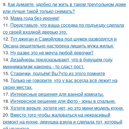
9.
Как думаете, удобно ли жить в таком треугольном доме
или лучше такой только снимать?
10.
Мама года без иронии!
11.
Представьте, что ваша соседка по подъезду сделала
со своей входной дверью это.
12.
Тут джиган и Самойлова под шумок разводятся и
Оксана решительно настроена лишить мужа жилья.
13.
Ну разве это не мечта любой девочки?
14.
Дизайнеры предсказывают, что в будущем году
миннимализм наконец - то сдаст пост.
15.
Старички, подъём! Вы?что из этого помните
16.
Только не говорите, что у вас всегда всё лежит на
своих местах.
17.
Интересные решения для ванной комнаты.
18.
Интересное решение для фото - зоны в спальне.
19.
Хотите верьте, хотите нет, но это мини модель кухни.
20.
Вместо того чтобы жаловаться на некрасивый
ремонт на кухне, девушка взяла и сделала тот, который
ей нравится.