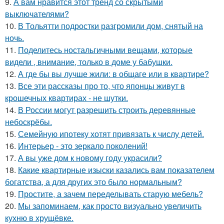
9.
А вам нравится этот тренд со скрытыми
выключателями?
10.
В Тольятти подростки разгромили дом, снятый на
ночь.
11.
Поделитесь ностальгичными вещами, которые
видели , внимание, только в доме у бабушки.
12.
А где бы вы лучше жили: в общаге или в квартире?
13.
Все эти рассказы про то, что японцы живут в
крошечных квартирах - не шутки.
14.
В России могут разрешить строить деревянные
небоскрёбы.
15.
Семейную ипотеку хотят привязать к числу детей.
16.
Интерьер - это зеркало поколений!
17.
А вы уже дом к новому году украсили?
18.
Какие квартирные изыски казались вам показателем
богатства, а для других это было нормальным?
19.
Простите, а зачем переделывать старую мебель?
20.
Мы запоминаем, как просто визуально увеличить
кухню в хрущёвке.