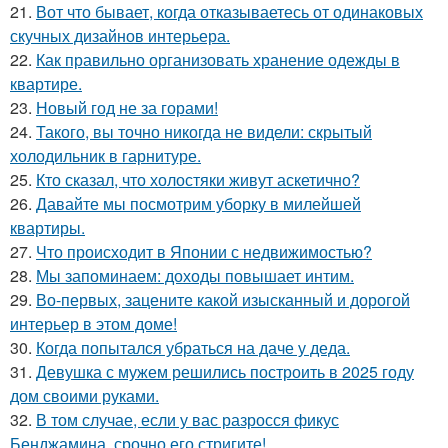
21.
Вот что бывает, когда отказываетесь от одинаковых
скучных дизайнов интерьера.
22.
Как правильно организовать хранение одежды в
квартире.
23.
Новый год не за горами!
24.
Такого, вы точно никогда не видели: скрытый
холодильник в гарнитуре.
25.
Кто сказал, что холостяки живут аскетично?
26.
Давайте мы посмотрим уборку в милейшей
квартиры.
27.
Что происходит в Японии с недвижимостью?
28.
Мы запоминаем: доходы повышает интим.
29.
Во-первых, зацените какой изысканный и дорогой
интерьер в этом доме!
30.
Когда попытался убраться на даче у деда.
31.
Девушка с мужем решились построить в 2025 году
дом своими руками.
32.
В том случае, если у вас разросся фикус
Бенджамина, срочно его стригите!