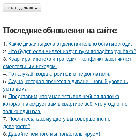
читать дальше →
Последние обновления на сайте:
1.
Какие дизайны делают действительно богатые люди.
2.
Что будет, если миллениалу в руки попадёт хрущёвка?
3.
Квартира, ипотека и трагедия - конфликт закончился
смертельным исходом.
4.
Тот случай, когда строителям не доплатили.
5.
Сауна, которая прячется в диване - новый уровень
уюта дома.
6.
Представим, что у нас есть волшебная палочка,
которая наколдует вам в квартире всё, что угодно, но
только один раз.
7.
Поелитесь, какому цвету вы совершенно не
доверяете?
8.
Давайте немного мы понастальгируем!