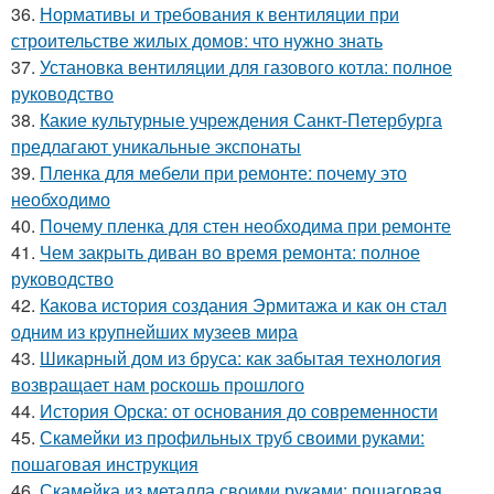
36.
Нормативы и требования к вентиляции при
строительстве жилых домов: что нужно знать
37.
Установка вентиляции для газового котла: полное
руководство
38.
Какие культурные учреждения Санкт-Петербурга
предлагают уникальные экспонаты
39.
Пленка для мебели при ремонте: почему это
необходимо
40.
Почему пленка для стен необходима при ремонте
41.
Чем закрыть диван во время ремонта: полное
руководство
42.
Какова история создания Эрмитажа и как он стал
одним из крупнейших музеев мира
43.
Шикарный дом из бруса: как забытая технология
возвращает нам роскошь прошлого
44.
История Орска: от основания до современности
45.
Скамейки из профильных труб своими руками:
пошаговая инструкция
46.
Скамейка из металла своими руками: пошаговая