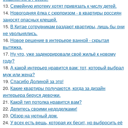
13.
Семейную ипотеку хотят привязать к числу детей.
14.
Новогодняя ёлка с сюрпризом - в квартиры россиян
заносят опасных клещей.
15.
В Китае сотрудникам раздают квартиры, лишь бы они
не увольнялись.
16.
Новое решение в интерьере ванной - скрытая
вытяжка.
17.
Ну что, уже задекорировали своё жильё к новому
году?
18.
А какой интерьер нравится вам: тот, который выбрал
муж или жена?
19.
Спасибо Долиной за это!
20.
Какие квартиры получаются, когда за дизайн
интерьера беруся девочки.
21.
Какой тип потолка нравится вам?
22.
Делитесь своими недоделками!
23.
Обзор на уютный дом.
24.
У всех есть вещь, которая их бесит, но выбросить её