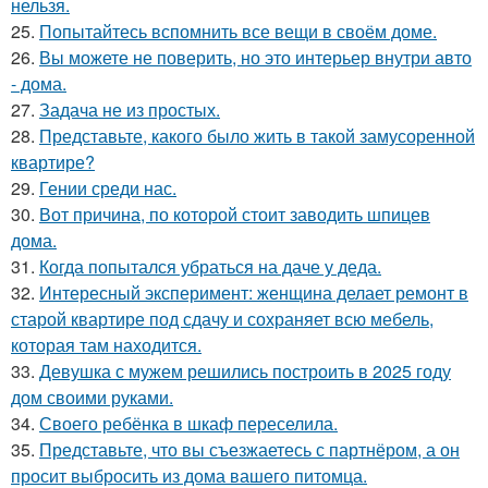
нельзя.
25.
Попытайтесь вспомнить все вещи в своём доме.
26.
Вы можете не поверить, но это интерьер внутри авто
- дома.
27.
Задача не из простых.
28.
Представьте, какого было жить в такой замусоренной
квартире?
29.
Гении среди нас.
30.
Вот причина, по которой стоит заводить шпицев
дома.
31.
Когда попытался убраться на даче у деда.
32.
Интересный эксперимент: женщина делает ремонт в
старой квартире под сдачу и сохраняет всю мебель,
которая там находится.
33.
Девушка с мужем решились построить в 2025 году
дом своими руками.
34.
Своего ребёнка в шкаф переселила.
35.
Представьте, что вы съезжаетесь с партнёром, а он
просит выбросить из дома вашего питомца.