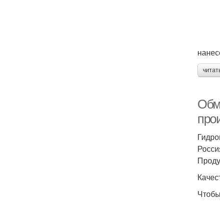
нанес
читат
Обм
прои
Гидро
Росси
Проду
Качес
Чтобы