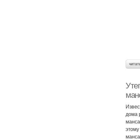
читат
Уте
ман
Извес
дома 
манса
этому
манса