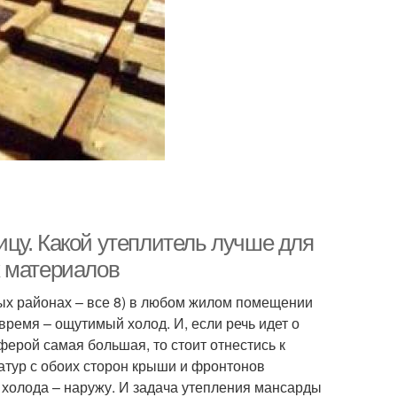
цу. Какой утеплитель лучше для
х материалов
ных районах – все 8) в любом жилом помещении
время – ощутимый холод. И, если речь идет о
ерой самая большая, то стоит отнестись к
атур с обоих сторон крыши и фронтонов
у холода – наружу. И задача утепления мансарды