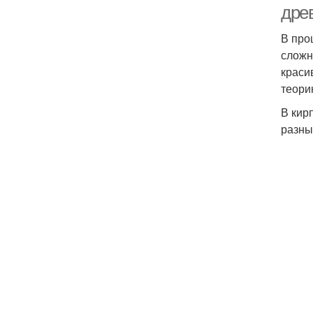
дре
В про
сложн
краси
теори
В кир
разны