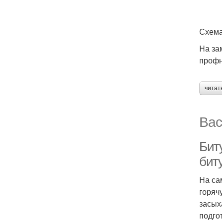
Схема
На за
профн
читат
Вас
Бит
бит
На са
горяч
засых
подго