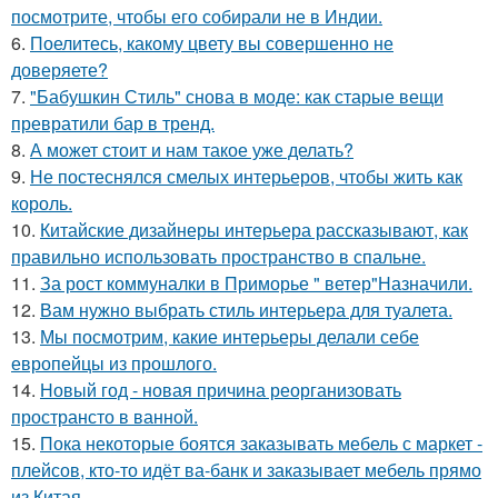
посмотрите, чтобы его собирали не в Индии.
6.
Поелитесь, какому цвету вы совершенно не
доверяете?
7.
"Бабушкин Стиль" снова в моде: как старые вещи
превратили бар в тренд.
8.
А может стоит и нам такое уже делать?
9.
Не постеснялся смелых интерьеров, чтобы жить как
король.
10.
Китайские дизайнеры интерьера рассказывают, как
правильно использовать пространство в спальне.
11.
За рост коммуналки в Приморье " ветер"Назначили.
12.
Вам нужно выбрать стиль интерьера для туалета.
13.
Мы посмотрим, какие интерьеры делали себе
европейцы из прошлого.
14.
Новый год - новая причина реорганизовать
пространсто в ванной.
15.
Пока некоторые боятся заказывать мебель с маркет -
плейсов, кто-то идёт ва-банк и заказывает мебель прямо
из Китая.