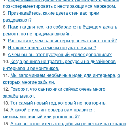
поэксперементировать с нестирающимся маркером.
5.
Признавайтесь, какие цвета стен вас прям
раздражают?
6.
Памятка для тех, кто собирается в будущем делать
ремонт, но не придумал дизайн.
7.
Расскажите, чем ваш интерьер впечатляет гостей?
8.
И как же теперь семьям покупать жильё?
9.
А чем бы вы этот пустующий уголок дополнили?
10.
Когда решила не тратить ресурсы на дизайнеров
интерьера и ремонтников.
11.
Мы запоминаем необычные идеи для интерьера, о
которых многие забыли.
12.
Говорят, что сантехники сейчас очень много
зарабатывают.
13.
Тот самый новый год, который не повторить.
14.
А какой стиль интерьера вам нравится:
милималистичный или роскошный?
15.
А как вы относитесь к подобным решёткам на окнах и