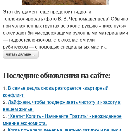
Этот фундамент еще предстоит гидро- и
теплоизолировать (фото В. В. Черномашенцева) Обычно
при увлажненных грунтах всю конструкцию «ниже нуля»
оклеивают битумсодержащими рулонными материалами
— гидростеклоизолом, стеклоэластом или
рубитексом — с помощью специальных мастик.
читать дальше →
Последние обновления на сайте:
1.
В семье децла снова разгорается квартирный
конфликт.
2.
Лайфхаки, чтобы поддерживать чистоту и красоту в
вашем жилье.
3.
"Хватит Копить - Начинайте Тратить" - неожиданное
мнение экономиста.
4.
Когда пожалели денег на цветную затирку и решили