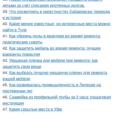
детьми за счёт списания ипотечных долгов.
39.
Что посмотреть в окрестностях Хабаровска: природа
и история
40.
Какие менее известные, но интересные места можно
найти в Туле
41.
Как уберечь полы в квартире во время ремонта:
практические советы
42.
Как защитить мебель во время ремонта: лучшие
варианты покрытия
43.
Укрывная пленка для мебели при ремонте: как
защитить свои вещи
44.
Как выбрать лучшую укрывную пленку для ремонта
вашей мебели
45.
Как развивалась промышленность в Липецке на
протяжении лет
46.
Скамейка из профильной трубы за 3 часа: пошаговая
инструкция
47.
Какие скрытые места в Уфе