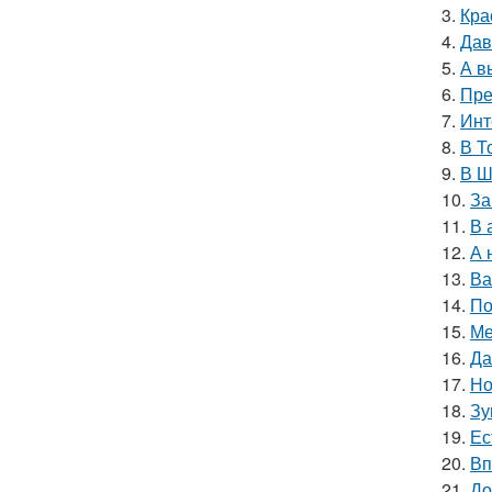
3.
Кра
4.
Дав
5.
А в
6.
Пре
7.
Инт
8.
В Т
9.
В Ш
10.
За
11.
В 
12.
А 
13.
Ва
14.
По
15.
Ме
16.
Да
17.
Но
18.
Зу
19.
Ес
20.
Вп
21.
До