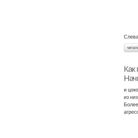
Слева
читат
Как
Нач
и цок
из ни
Более
агрес