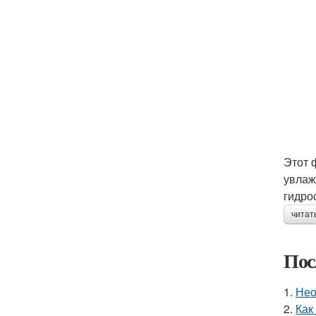
Этот 
увлаж
гидро
читат
Пос
1.
Нео
2.
Как