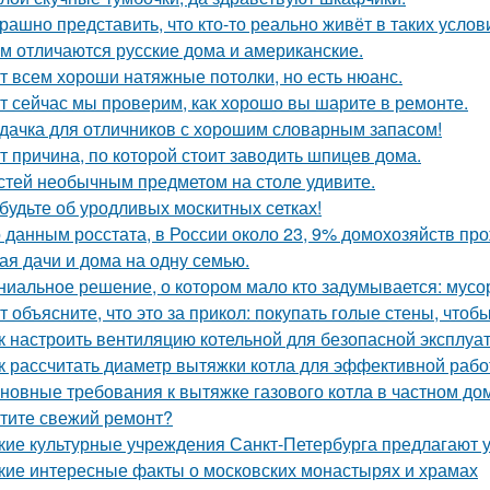
рашно представить, что кто-то реально живёт в таких услов
м отличаются русские дома и американские.
т всем хороши натяжные потолки, но есть нюанс.
т сейчас мы проверим, как хорошо вы шарите в ремонте.
дачка для отличников с хорошим словарным запасом!
т причина, по которой стоит заводить шпицев дома.
стей необычным предметом на столе удивите.
будьте об уродливых москитных сетках!
 данным росстата, в России около 23, 9% домохозяйств п
ая дачи и дома на одну семью.
ниальное решение, о котором мало кто задумывается: мус
т объясните, что это за прикол: покупать голые стены, чтоб
к настроить вентиляцию котельной для безопасной эксплуа
к рассчитать диаметр вытяжки котла для эффективной раб
новные требования к вытяжке газового котла в частном до
тите свежий ремонт?
кие культурные учреждения Санкт-Петербурга предлагают 
кие интересные факты о московских монастырях и храмах