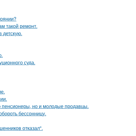
тоянии?
ам такой ремонт.
в детскую.
ю.
уционного суда.
е.
ии.
о пенсионеры, но и молодые продавцы.
обороть бессонницу.
шенников отказал".