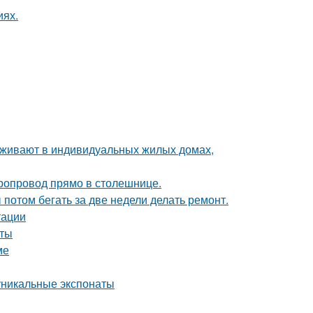
иях.
роживают в индивидуальных жилых домах,
оропровод прямо в столешнице.
ы потом бегать за две недели делать ремонт.
тации
оты
ме
уникальные экспонаты