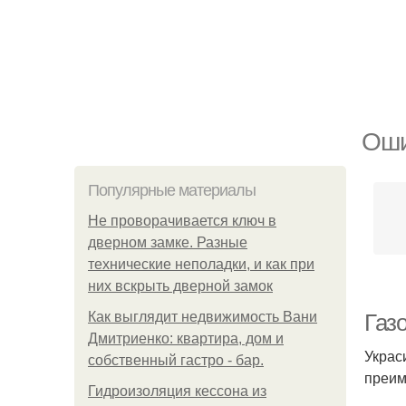
Оши
Популярные материалы
Не проворачивается ключ в
дверном замке. Разные
технические неполадки, и как при
них вскрыть дверной замок
Как выглядит недвижимость Вани
Газ
Дмитриенко: квартира, дом и
Украс
собственный гастро - бар.
преим
Гидроизоляция кессона из