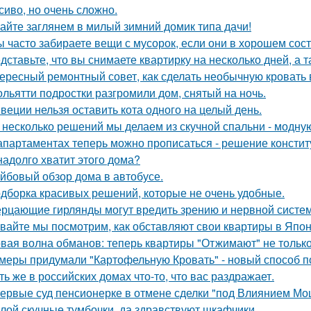
сиво, но очень сложно.
айте заглянем в милый зимний домик типа дачи!
ы часто забираете вещи с мусорок, если они в хорошем сос
дставьте, что вы снимаете квартирку на несколько дней, а т
ересный ремонтный совет, как сделать необычную кровать 
ольятти подростки разгромили дом, снятый на ночь.
веции нельзя оставить кота одного на целый день.
 несколько решений мы делаем из скучной спальни - модну
апартаментах теперь можно прописаться - решение констит
надолго хватит этого дома?
йбовый обзор дома в автобусе.
дборка красивых решений, которые не очень удобные.
рцающие гирлянды могут вредить зрению и нервной систем
вайте мы посмотрим, как обставляют свои квартиры в Япон
вая волна обманов: теперь квартиры "Отжимают" не тольк
меры придумали "Картофельную Кровать" - новый способ п
ть же в российских домах что-то, что вас раздражает.
ервые суд пенсионерке в отмене сделки "под Влиянием Мо
лой скучные тумбочки, да здравствуют шкафчики.