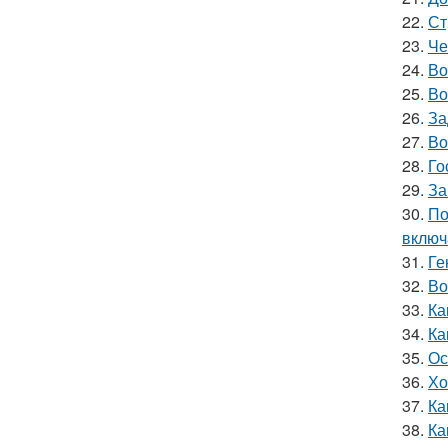
22.
Ст
23.
Че
24.
Во
25.
Во
26.
За
27.
Во
28.
Го
29.
За
30.
По
включ
31.
Ге
32.
Во
33.
Ка
34.
Ка
35.
Ос
36.
Хо
37.
Ка
38.
Ка