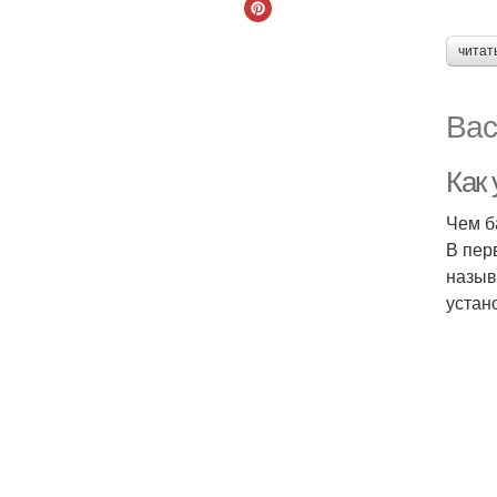
читат
Вас
Как
Чем б
В пер
назыв
устан