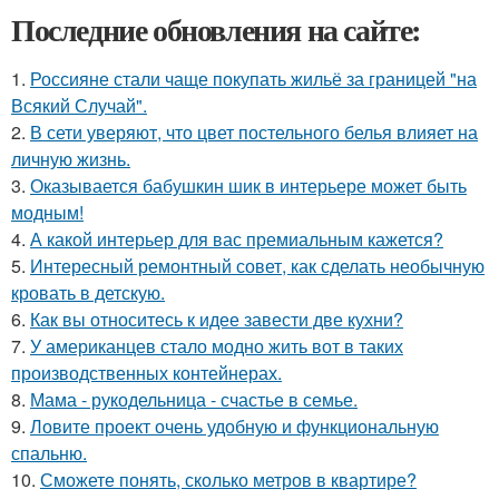
Последние обновления на сайте:
1.
Россияне стали чаще покупать жильё за границей "на
Всякий Случай".
2.
В сети уверяют, что цвет постельного белья влияет на
личную жизнь.
3.
Оказывается бабушкин шик в интерьере может быть
модным!
4.
А какой интерьер для вас премиальным кажется?
5.
Интересный ремонтный совет, как сделать необычную
кровать в детскую.
6.
Как вы относитесь к идее завести две кухни?
7.
У американцев стало модно жить вот в таких
производственных контейнерах.
8.
Мама - рукодельница - счастье в семье.
9.
Ловите проект очень удобную и функциональную
спальню.
10.
Сможете понять, сколько метров в квартире?