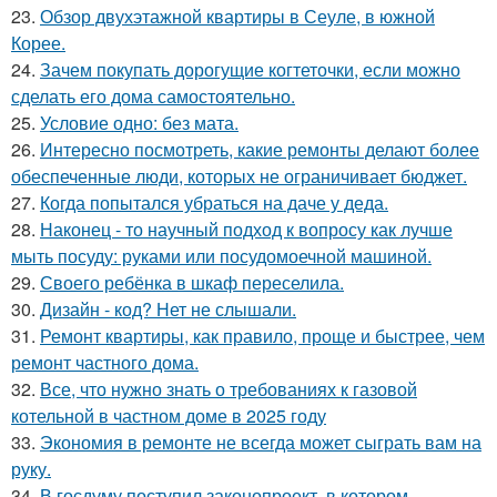
23.
Обзор двухэтажной квартиры в Сеуле, в южной
Корее.
24.
Зачем покупать дорогущие когтеточки, если можно
сделать его дома самостоятельно.
25.
Условие одно: без мата.
26.
Интересно посмотреть, какие ремонты делают более
обеспеченные люди, которых не ограничивает бюджет.
27.
Когда попытался убраться на даче у деда.
28.
Наконец - то научный подход к вопросу как лучше
мыть посуду: руками или посудомоечной машиной.
29.
Своего ребёнка в шкаф переселила.
30.
Дизайн - код? Нет не слышали.
31.
Ремонт квартиры, как правило, проще и быстрее, чем
ремонт частного дома.
32.
Все, что нужно знать о требованиях к газовой
котельной в частном доме в 2025 году
33.
Экономия в ремонте не всегда может сыграть вам на
руку.
34.
В госдуму поступил законопроект, в котором