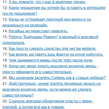
11.
А вы думаете, что у вас в квартире грязно.
12.
Какое украшение вы хотели бы оставить в интерьере
после праздников?
13.
Когда не устраивает покупной дед мороз и ты
решаешься на редизайн.
14.
Китайцы не перестают удивлять.
15.
Ребята "Бабушкин Ремонт" в модный и красивый
переделали.
16.
Как просто сделать средство для чистки мебели.
17.
Как можно заставить ваш фартук на кухне работать.
18.
Чем занимаются мамы после трёх часов ночи.
19.
Когда нет денег купить красивую входную дверь -
просто оформите его самостоятельно.
20.
Мы начинаем заселять Сибирь как в старые добрые?
21.
Действительно, зачем тратить безумные деньги на
красивую входную дверь, если можно её сделать
самостоятельно?
22.
Сначала девушки обнаружили пласты с мини -
плиткой, а потом всё как в тумане.