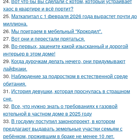
24.
Вот что бы вы сделали с котом, который устраивает
хаос в квартире и всё портит?
25.
Маткапитал с 1 февраля 2026 года вырастет почти до
миллиона.
26.
Мы поиграем в мебельный "Крокодил".
27.
Вот они и перестали прятаться.
28.
Во-первых, зацените какой изысканный и дорогой
интерьер в этом доме!
29.
Когда дурочкам делать нечего, они придумывают
лайфхаки.
30.
Наблюдение за подростком в естественной среде
обитания.
31.
История девушки, которая проснулась в страшном
сне.
32.
Все, что нужно знать о требованиях к газовой
котельной в частном доме в 2025 году
33.
В госдуму поступил законопроект, в котором
предлагают выдавать земельные участки семьям с
ребёнком, прожившим в браке не менее 10 лет.