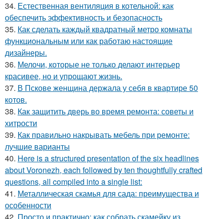
34.
Естественная вентиляция в котельной: как
обеспечить эффективность и безопасность
35.
Как сделать каждый квадратный метро комнаты
функциональным или как работаю настоящие
дизайнеры.
36.
Мелочи, которые не только делают интерьер
красивее, но и упрощают жизнь.
37.
В Пскове женщина держала у себя в квартире 50
котов.
38.
Как защитить дверь во время ремонта: советы и
хитрости
39.
Как правильно накрывать мебель при ремонте:
лучшие варианты
40.
Here is a structured presentation of the six headlines
about Voronezh, each followed by ten thoughtfully crafted
questions, all compiled into a single list:
41.
Металлическая скамья для сада: преимущества и
особенности
42.
Просто и практично: как собрать скамейку из