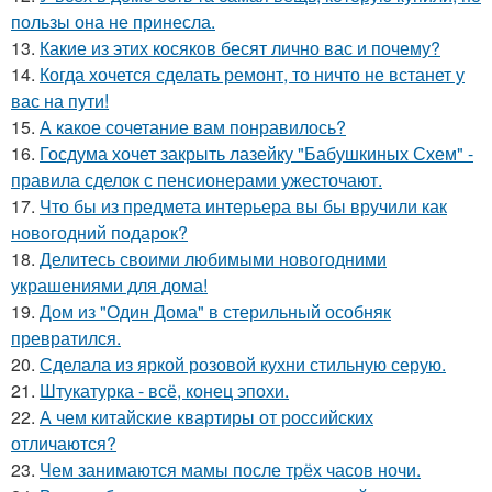
пользы она не принесла.
13.
Какие из этих косяков бесят лично вас и почему?
14.
Когда хочется сделать ремонт, то ничто не встанет у
вас на пути!
15.
А какое сочетание вам понравилось?
16.
Госдума хочет закрыть лазейку "Бабушкиных Схем" -
правила сделок с пенсионерами ужесточают.
17.
Что бы из предмета интерьера вы бы вручили как
новогодний подарок?
18.
Делитесь своими любимыми новогодними
украшениями для дома!
19.
Дом из "Один Дома" в стерильный особняк
превратился.
20.
Сделала из яркой розовой кухни стильную серую.
21.
Штукатурка - всё, конец эпохи.
22.
А чем китайские квартиры от российских
отличаются?
23.
Чем занимаются мамы после трёх часов ночи.