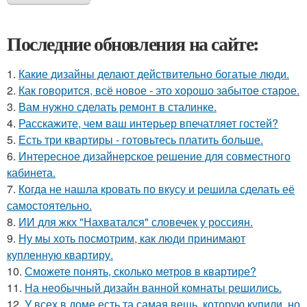
Последние обновления на сайте:
1.
Какие дизайны делают действительно богатые люди.
2.
Как говорится, всё новое - это хорошо забытое старое.
3.
Вам нужно сделать ремонт в сталинке.
4.
Расскажите, чем ваш интерьер впечатляет гостей?
5.
Есть три квартиры - готовьтесь платить больше.
6.
Интересное дизайнерское решение для совместного
кабинета.
7.
Когда не нашла кровать по вкусу и решила сделать её
самостоятельно.
8.
ИИ для жкх "Нахватался" словечек у россиян.
9.
Ну мы хоть посмотрим, как люди принимают
купленную квартиру.
10.
Сможете понять, сколько метров в квартире?
11.
На необычный дизайн ванной комнаты решились.
12.
У всех в доме есть та самая вещь, которую купили, но