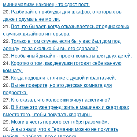
миннимализм наконец - то сдаст пост.
20.
Разбирайте приблуды для шкафов, о которых вы
даже подумать не могли.
21.
Вот что бывает, когда отказываетесь от одинаковых
скучных дизайнов интерьера.
22.
Только в том случае, если бы у вас был дом под
аренду, то за сколько бы вы его сдавали?
23.
Необычный дизайн - проект комнаты для двух детей.
24.
Коротко о том, как девушки готовят себе ванную
комнату.
25.
Когда подошли к плитке с душой и фантазией.
26.
Вы не поверите, но это детская комната для
подростка.
27.
Кто сказал, что холостяки живут аскетично?
28.
В Китае это уже тренд: жить в машинах и квартирах
вместо того, чтобы покупать квартиры.
29.
Мозги в честь первого сентября разомнём.
30.
А вы знали, что в Германии можно не покупать
мебель, а забрать всё с мусорки.