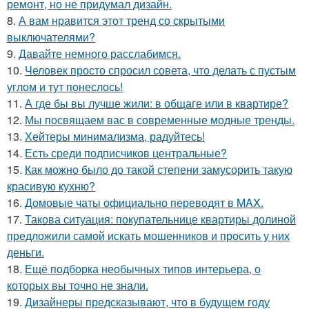
ремонт, но не придумал дизайн.
8.
А вам нравится этот тренд со скрытыми
выключателями?
9.
Давайте немного расслабимся.
10.
Человек просто спросил совета, что делать с пустым
углом и тут понеслось!
11.
А где бы вы лучше жили: в общаге или в квартире?
12.
Мы посвящаем вас в современные модные тренды.
13.
Хейтеры минимализма, радуйтесь!
14.
Есть среди подписчиков центральные?
15.
Как можно было до такой степени замусорить такую
красивую кухню?
16.
Домовые чаты официально переводят в MAX.
17.
Такова ситуация: покупательнице квартиры долиной
предложили самой искать мошенников и просить у них
деньги.
18.
Ещё подборка необычных типов интерьера, о
которых вы точно не знали.
19.
Дизайнеры предсказывают, что в будущем году