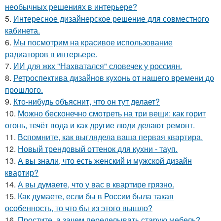
необычных решениях в интерьере?
5.
Интересное дизайнерское решение для совместного
кабинета.
6.
Мы посмотрим на красивое использование
радиаторов в интерьере.
7.
ИИ для жкх "Нахватался" словечек у россиян.
8.
Ретроспектива дизайнов кухонь от нашего времени до
прошлого.
9.
Кто-нибудь объяснит, что он тут делает?
10.
Можно бесконечно смотреть на три вещи: как горит
огонь, течёт вода и как другие люди делают ремонт.
11.
Вспомните, как выглядела ваша первая квартира.
12.
Новый трендовый оттенок для кухни - тауп.
13.
А вы знали, что есть женский и мужской дизайн
квартир?
14.
А вы думаете, что у вас в квартире грязно.
15.
Как думаете, если бы в России была такая
особенность, то что бы из этого вышло?
16.
Простите, а зачем переделывать старую мебель?