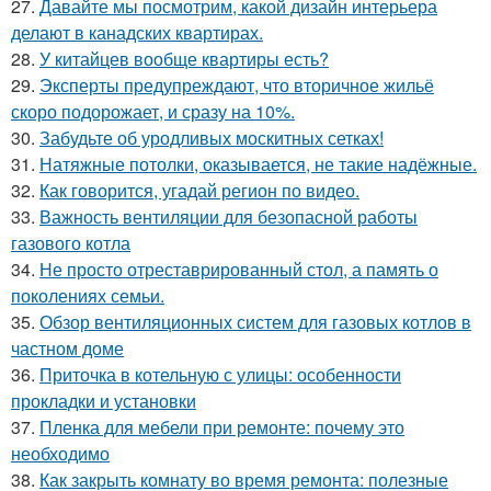
27.
Давайте мы посмотрим, какой дизайн интерьера
делают в канадских квартирах.
28.
У китайцев вообще квартиры есть?
29.
Эксперты предупреждают, что вторичное жильё
скоро подорожает, и сразу на 10%.
30.
Забудьте об уродливых москитных сетках!
31.
Натяжные потолки, оказывается, не такие надёжные.
32.
Как говорится, угадай регион по видео.
33.
Важность вентиляции для безопасной работы
газового котла
34.
Не просто отреставрированный стол, а память о
поколениях семьи.
35.
Обзор вентиляционных систем для газовых котлов в
частном доме
36.
Приточка в котельную с улицы: особенности
прокладки и установки
37.
Пленка для мебели при ремонте: почему это
необходимо
38.
Как закрыть комнату во время ремонта: полезные