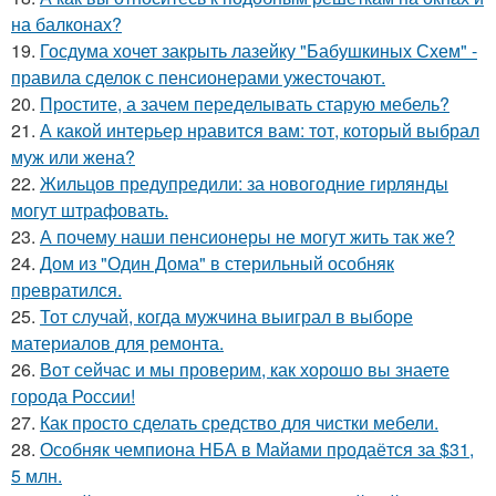
на балконах?
19.
Госдума хочет закрыть лазейку "Бабушкиных Схем" -
правила сделок с пенсионерами ужесточают.
20.
Простите, а зачем переделывать старую мебель?
21.
А какой интерьер нравится вам: тот, который выбрал
муж или жена?
22.
Жильцов предупредили: за новогодние гирлянды
могут штрафовать.
23.
А почему наши пенсионеры не могут жить так же?
24.
Дом из "Один Дома" в стерильный особняк
превратился.
25.
Тот случай, когда мужчина выиграл в выборе
материалов для ремонта.
26.
Вот сейчас и мы проверим, как хорошо вы знаете
города России!
27.
Как просто сделать средство для чистки мебели.
28.
Особняк чемпиона НБА в Майами продаётся за $31,
5 млн.