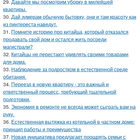
29.
Давайте мы посмотрим уборку в милейшей
квартиры.
30.
Дай зумерам обычную бытовку, они и там красоту как
из пинтереста наведут.
31.
Помните историю про китайца, который отказался
продавать свой дом и остался жить посреди
магистрали?
32.
Китайцы не перестают удивлять своими товарами
для дома.
33.
Наблюдение за подростком в естественной среде
обитания.
34.
Переезд в новую квартиру - это важный и
ответственный процесс, требующий тщательной
подготовки.
35.
Экономия в ремонте не всегда может сыграть вам на
руку.
36.
Естественная вытяжка из котельной в частном доме:
принцип работы и преимущества
37.
Новая инициатива предлагает поощрять семьи с