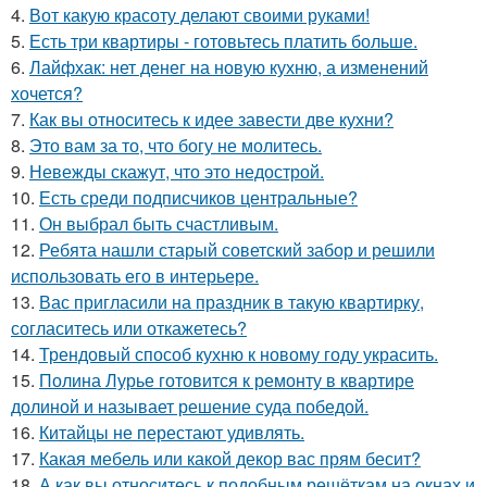
4.
Вот какую красоту делают своими руками!
5.
Есть три квартиры - готовьтесь платить больше.
6.
Лайфхак: нет денег на новую кухню, а изменений
хочется?
7.
Как вы относитесь к идее завести две кухни?
8.
Это вам за то, что богу не молитесь.
9.
Невежды скажут, что это недострой.
10.
Есть среди подписчиков центральные?
11.
Он выбрал быть счастливым.
12.
Ребята нашли старый советский забор и решили
использовать его в интерьере.
13.
Вас пригласили на праздник в такую квартирку,
согласитесь или откажетесь?
14.
Трендовый способ кухню к новому году украсить.
15.
Полина Лурье готовится к ремонту в квартире
долиной и называет решение суда победой.
16.
Китайцы не перестают удивлять.
17.
Какая мебель или какой декор вас прям бесит?
18.
А как вы относитесь к подобным решёткам на окнах и