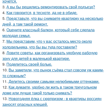
хочется.
3.
А вы бы решились ремонтировать свой подъезд?
4.
Как говорится, в тесноте, да не в обиде.
5.
Представьте, что вы снимаете квартирку на несколько
дней, а там такой ремонт.
6.
Оцените классный балкон, который себе сделала
молодая семья.
7.
Мы представим, что у вас осталось место около
холодильника, что бы вы туда поставили?
8.
Ловите советы, как организовать удобную рабочую
зону для детей в маленькой квартире.
9.
Поделитесь своей болью.
10.
Вы заметили, что рынок съёма стал совсем уж каким-
то сложным?
11.
Делитесь своими самыми нелюбимыми оттенками.
12.
Как думаете, удобно ли жить в таком треугольном
доме или лучше такой только снимать?
13.
Новогодняя ёлка с сюрпризом - в квартиры россиян
заносят опасных клещей.