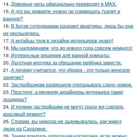
14.
Домовые чаты официально переводят в MAX.
15.
А что вы думаете: нужно ли совмещать туалет и
ванную?
16.
В Китае сотрудникам раздают квартиры, лишь бы они
не увольнялись.
17.
А китайцы толк в дизайне интерьеров знают!
18.
Мы напоминаем, что до нового года совсем немного!
19.
Интересные решения для ванной комнаты.
20.
Льготная ипотека за обещание ребёнка завести.
21.
А почему считается, что уборка - это только женское
занятие?
22.
Застройщикам разрешили откладывать сдачу домов.
23.
Простите, а неужели дизайнеры интерьера такие
душнилы?
24.
И почему застройщики не могут сразу же сделать
красивый ремонт?
25.
Спорим, вы никогда не задумывались, как живут
люди на Сахалине.
26.
Зачем покупать дорогущие когтеточки, если можно