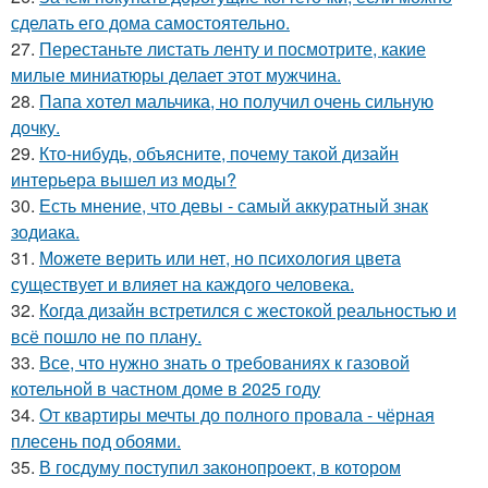
сделать его дома самостоятельно.
27.
Перестаньте листать ленту и посмотрите, какие
милые миниатюры делает этот мужчина.
28.
Папа хотел мальчика, но получил очень сильную
дочку.
29.
Кто-нибудь, объясните, почему такой дизайн
интерьера вышел из моды?
30.
Есть мнение, что девы - самый аккуратный знак
зодиака.
31.
Можете верить или нет, но психология цвета
существует и влияет на каждого человека.
32.
Когда дизайн встретился с жестокой реальностью и
всё пошло не по плану.
33.
Все, что нужно знать о требованиях к газовой
котельной в частном доме в 2025 году
34.
От квартиры мечты до полного провала - чёрная
плесень под обоями.
35.
В госдуму поступил законопроект, в котором