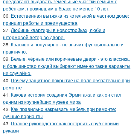
предлагают выдавать земельные участки семьям с
ребёнком, прожившим в браке не менее 10 лет.
36.
Естественная вытяжка из котельной в частном доме:
принцип работы и преимущества
37.
Любишь квартиры в новостройках, люби и
штормовой ветер во дворе.
38.
Красиво и популярно - не значит функционально и
практично.
39.
Белые, чёрные или коричневые двери - это классика,
и большинство людей выбирают именно такие варианты
не случайно.
40.
Почему защитное покрытие на поле обязательно при
ремонте
41.
Какова история создания Эрмитажа и как он стал
одним из крупнейших музеев мира
42.
Как правильно накрывать мебель при ремонте:
лучшие варианты
43.
Полное руководство: как построить сруб своими
руками