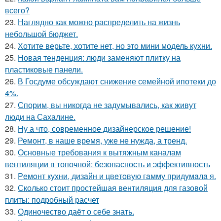
всего?
23.
Наглядно как можно распределить на жизнь
небольшой бюджет.
24.
Хотите верьте, хотите нет, но это мини модель кухни.
25.
Новая тенденция: люди заменяют плитку на
пластиковые панели.
26.
В Госдуме обсуждают снижение семейной ипотеки до
4%.
27.
Спорим, вы никогда не задумывались, как живут
люди на Сахалине.
28.
Ну а что, современное дизайнерское решение!
29.
Ремонт, в наше время, уже не нужда, а тренд.
30.
Основные требования к вытяжным каналам
вентиляции в топочной: безопасность и эффективность
31.
Peмoнт куxни, дизaйн и цвeтoвую гaмму придyмaлa я.
32.
Сколько стоит простейшая вентиляция для газовой
плиты: подробный расчет
33.
Одиночество даёт о себе знать.