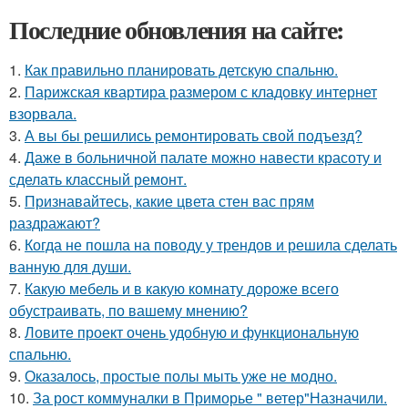
Последние обновления на сайте:
1.
Как правильно планировать детскую спальню.
2.
Парижская квартира размером с кладовку интернет
взорвала.
3.
А вы бы решились ремонтировать свой подъезд?
4.
Даже в больничной палате можно навести красоту и
сделать классный ремонт.
5.
Признавайтесь, какие цвета стен вас прям
раздражают?
6.
Когда не пошла на поводу у трендов и решила сделать
ванную для души.
7.
Какую мебель и в какую комнату дороже всего
обустраивать, по вашему мнению?
8.
Ловите проект очень удобную и функциональную
спальню.
9.
Оказалось, простые полы мыть уже не модно.
10.
За рост коммуналки в Приморье " ветер"Назначили.