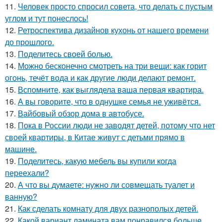
11.
Человек просто спросил совета, что делать с пустым
углом и тут понеслось!
12.
Ретроспектива дизайнов кухонь от нашего времени
до прошлого.
13.
Поделитесь своей болью.
14.
Можно бесконечно смотреть на три вещи: как горит
огонь, течёт вода и как другие люди делают ремонт.
15.
Вспомните, как выглядела ваша первая квартира.
16.
А вы говорите, что в однушке семья не уживётся.
17.
Вайбовый обзор дома в автобусе.
18.
Пока в России люди не заводят детей, потому что нет
своей квартиры, в Китае живут с детьми прямо в
машине.
19.
Поделитесь, какую мебель вы купили когда
переехали?
20.
А что вы думаете: нужно ли совмещать туалет и
ванную?
21.
Как сделать комнату для двух разнополых детей.
22.
Какой вариант ламината вам понравился больше