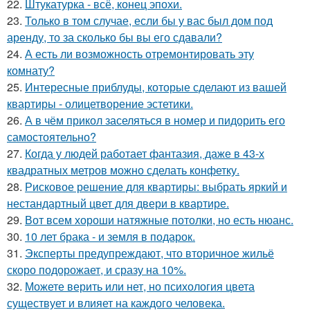
22.
Штукатурка - всё, конец эпохи.
23.
Только в том случае, если бы у вас был дом под
аренду, то за сколько бы вы его сдавали?
24.
А есть ли возможность отремонтировать эту
комнату?
25.
Интересные приблуды, которые сделают из вашей
квартиры - олицетворение эстетики.
26.
А в чём прикол заселяться в номер и пидорить его
самостоятельно?
27.
Когда у людей работает фантазия, даже в 43-х
квадратных метров можно сделать конфетку.
28.
Рисковое решение для квартиры: выбрать яркий и
нестандартный цвет для двери в квартире.
29.
Вот всем хороши натяжные потолки, но есть нюанс.
30.
10 лет брака - и земля в подарок.
31.
Эксперты предупреждают, что вторичное жильё
скоро подорожает, и сразу на 10%.
32.
Можете верить или нет, но психология цвета
существует и влияет на каждого человека.