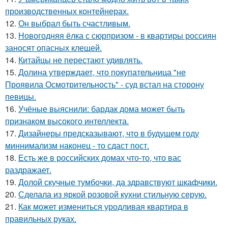
производственных контейнерах.
12.
Он выбрал быть счастливым.
13.
Новогодняя ёлка с сюрпризом - в квартиры россиян
заносят опасных клещей.
14.
Китайцы не перестают удивлять.
15.
Долина утверждает, что покупательница "не
Проявила Осмотрительность" - суд встал на сторону
певицы.
16.
Учёные выяснили: бардак дома может быть
признаком высокого интеллекта.
17.
Дизайнеры предсказывают, что в будущем году
миннимализм наконец - то сдаст пост.
18.
Есть же в российских домах что-то, что вас
раздражает.
19.
Долой скучные тумбочки, да здравствуют шкафчики.
20.
Сделала из яркой розовой кухни стильную серую.
21.
Как может измениться уродливая квартира в
правильных руках.