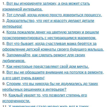
1.
Вот вы игнорируете затирку, а она может стать
изюминкой интерьера.
2.
Тот случай, когда нужно просто довериться процессу.
3.
Доказательство, что уют и красоту делают детали
интерьера!
4.
Когда пожалели денег на цветную затирку и решили
поэксперементировать с нестирающимся маркером.
5.
Вот что бывает, когда счастливая мама берётся за
оформление детской комнаты своего будущего малыша.
6.
Запоминайте, как сделать ремонт для своих
любимчиков.
7.
Как некоторые представляют свой дом мечты.
8.
Вот вы не обращаете внимание на потолок в ремонте,
а его цвет очень важен!
9.
Спорим, что вы никогда бы не додумались до таких
необычных решениях в интерьере?
10.
Каждый увидет то, что позволит степень его
испорченности.
11.
У американцев стало модно жить вот в таких