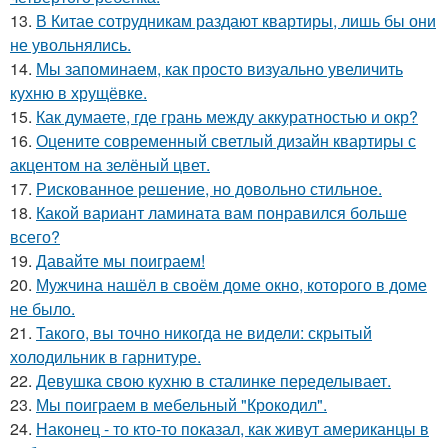
13.
В Китае сотрудникам раздают квартиры, лишь бы они
не увольнялись.
14.
Мы запоминаем, как просто визуально увеличить
кухню в хрущёвке.
15.
Как думаете, где грань между аккуратностью и окр?
16.
Оцените современный светлый дизайн квартиры с
акцентом на зелёный цвет.
17.
Рискованное решение, но довольно стильное.
18.
Какой вариант ламината вам понравился больше
всего?
19.
Давайте мы поиграем!
20.
Мужчина нашёл в своём доме окно, которого в доме
не было.
21.
Такого, вы точно никогда не видели: скрытый
холодильник в гарнитуре.
22.
Девушка свою кухню в сталинке переделывает.
23.
Мы поиграем в мебельный "Крокодил".
24.
Наконец - то кто-то показал, как живут американцы в