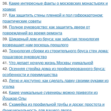
36.
Какие интересные факты о московских монастырях и
храмах
37.
Как защитить стены пленкой и пол гофрокартоном:
практические советы
38.
Полное руководство: как защитить двери от
повреждений во время ремонта
39.
Шикарный дом из бруса: как забытая технология
возвращает нам роскошь прошлого
40.
Технология сборки из строительного бруса стен дома:
пошаговое руководство
41.
Что делает ночную жизнь Москвы уникальной
42.
Осенняя стройка дома из профилированного бруса:
особенности и преимущества
43.
Легко и доступно: как сделать лавку своими руками из
уголка
44.
Какие уникальные сувениры можно привезти из
Йошкар-Олы
45.
Скамейка из профильной трубы и доски: простота и
функциональность для вашего двора