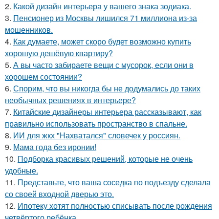
2.
Какой дизайн интерьера у вашего знака зодиака.
3.
Пенсионер из Москвы лишился 71 миллиона из-за
мошенников.
4.
Как думаете, может скоро будет возможно купить
хорошую дешёвую квартиру?
5.
А вы часто забираете вещи с мусорок, если они в
хорошем состоянии?
6.
Спорим, что вы никогда бы не додумались до таких
необычных решениях в интерьере?
7.
Китайские дизайнеры интерьера рассказывают, как
правильно использовать пространство в спальне.
8.
ИИ для жкх "Нахватался" словечек у россиян.
9.
Мама года без иронии!
10.
Подборка красивых решений, которые не очень
удобные.
11.
Представьте, что ваша соседка по подъезду сделала
со своей входной дверью это.
12.
Ипотеку хотят полностью списывать после рождения
четвёртого ребёнка.