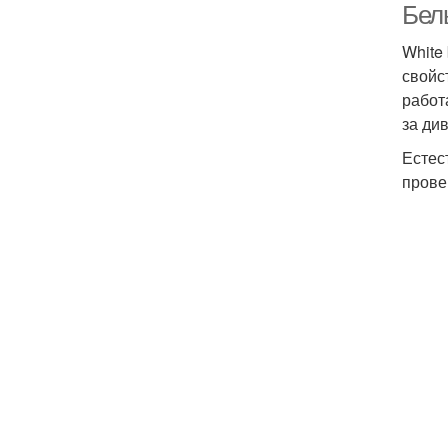
Бел
White
свойс
работ
за ди
Естес
прове