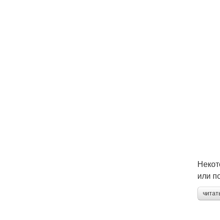
Некот
или п
читат