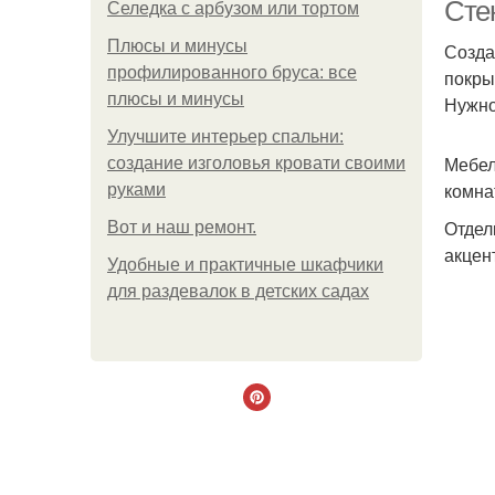
Сте
Селедка с арбузом или тортом
Плюсы и минусы
Созда
профилированного бруса: все
покры
плюсы и минусы
Нужно
Улучшите интерьер спальни:
Мебел
создание изголовья кровати своими
комна
руками
Отдел
Boт и наш ремoнт.
акцен
Удобные и практичные шкафчики
для раздевалок в детских садах