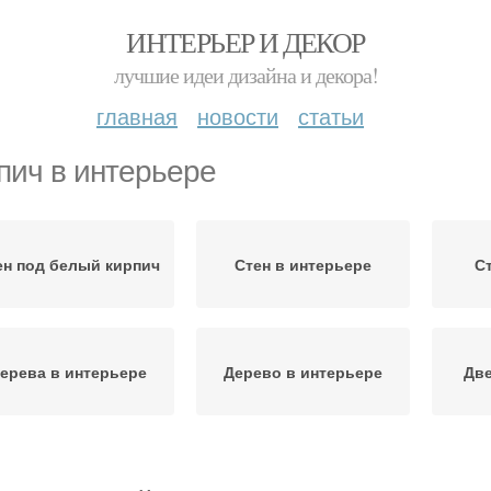
ИНТЕРЬЕР И ДЕКОР
лучшие идеи дизайна и декора!
главная
новости
статьи
пич в интерьере
ен под белый кирпич
Стен в интерьере
С
ерева в интерьере
Дерево в интерьере
Две
Белый кирпич
Кирпич в разных стилях