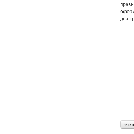
прави
оформ
два-т
читат