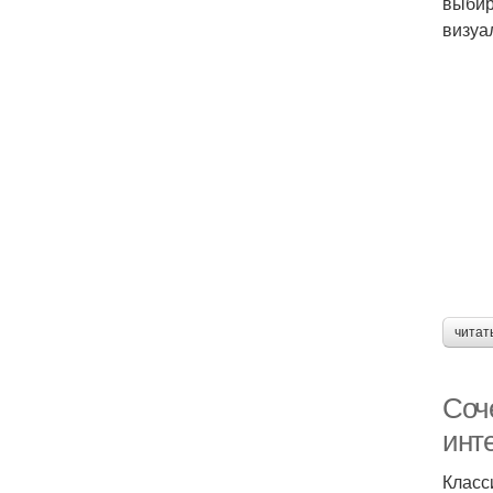
выбир
визуа
читат
Соч
инт
Класс