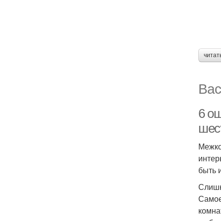
читат
Вас
6 о
шес
Межко
интер
быть 
Слишк
Самое
комна