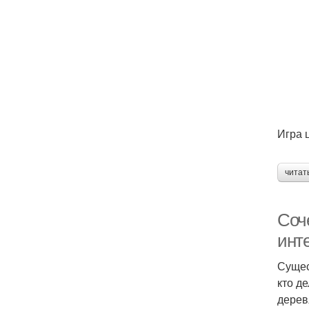
Игра 
читат
Соче
инт
Сущес
кто д
дерев