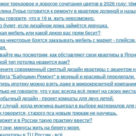
мое трендовое и дорогое сочетания цветов в 2026 году: тё
лина Лурье готовится к ремонту в квартире долиной и наз
вы говорите, что в 19 м. жить невозможно.
о будет, если дизайном дома займётся девушка.
кая мебель или какой декор вас прям бесит?
ка некоторые боятся заказывать мебель с маркет - плейсов,
ая.
вайте мы посмотрим, как обставляют свои квартиры в Япон
кой тип потолка нравится вам?
ените современный светлый дизайн квартиры с акцентом н
бята "Бабушкин Ремонт" в модный и красивый переделали.
перь ипотеку можно взять даже в микрокредитной компании
лько не говорите, что у вас всегда всё лежит на своих места
обычный дизайн - проект комнаты для двух детей.
т случай, когда мужчина выиграл в выборе материалов для
к говорится, старого пса новым трюкам не научишь.
может и в России такую практику ввести?
т они, минусы жить на берегу моря.
калаторы в ТЦ России - всё.