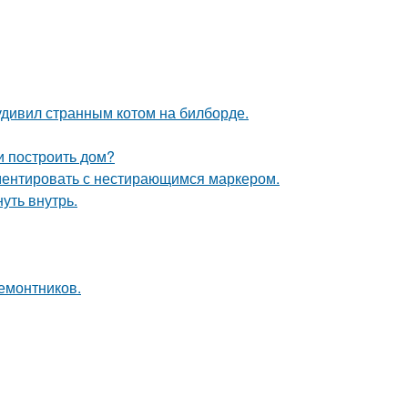
удивил странным котом на билборде.
и построить дом?
ементировать с нестирающимся маркером.
уть внутрь.
ремонтников.