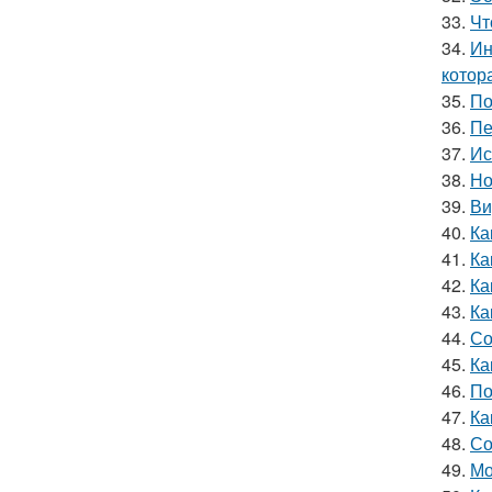
33.
Чт
34.
Ин
котор
35.
По
36.
Пе
37.
Ис
38.
Но
39.
Ви
40.
Ка
41.
Ка
42.
Ка
43.
Ка
44.
Со
45.
Ка
46.
По
47.
Ка
48.
Со
49.
Мо