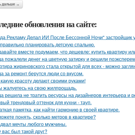
ь дальше →
ледние обновления на сайте:
гда Рекламу Делал ИИ После Бессонной Ночи" застройщик 
 правильно планировать детскую спальню.
давайте вместе подумаем, что дешевле: купить квартиру ил
да пожалели денег на цветную затирку и решили поэкспер
ртира жириновского стала открытой для всех - можно заглян
да за ремонт берутся люди со вкусом.
 какую красоту делают своими руками!
ы жалуетесь на свою жилпрощадь.
да решила не тратить ресурсы на дизайнеров интерьера и 
вый трендовый оттенок для кухни - тауп.
аткая памятка, как найти гармонию в своей квартире.
ожете понять, сколько метров в квартире?
двал мечты любого мужчины.
у вас был такой друг?