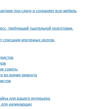
артире под сдачу и сохраняет всю мебель,
цесс, требующий тщательной подготовки.
ёт списания ипотечных долгов.
уристов
одов
кие советы
те во время ремонта
ристов
айна для вашего интерьера
о для начинающих