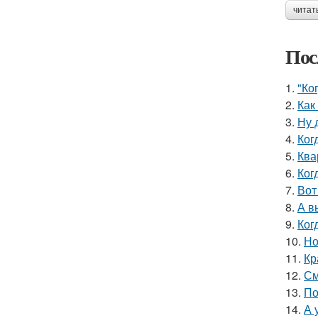
читат
Пос
1.
"Ко
2.
Как
3.
Ну 
4.
Ког
5.
Ква
6.
Ког
7.
Вот
8.
А в
9.
Ког
10.
Но
11.
Кр
12.
См
13.
По
14.
А 