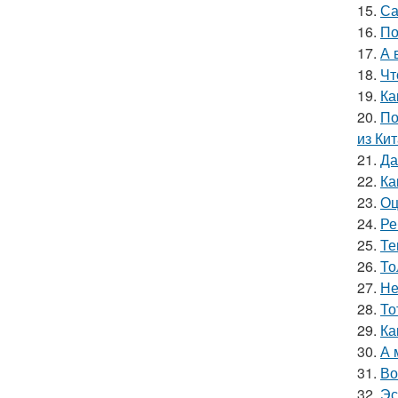
15.
Са
16.
По
17.
А 
18.
Чт
19.
Ка
20.
По
из Кит
21.
Да
22.
Ка
23.
Оц
24.
Ре
25.
Те
26.
То
27.
Не
28.
То
29.
Ка
30.
А 
31.
Во
32.
Эс