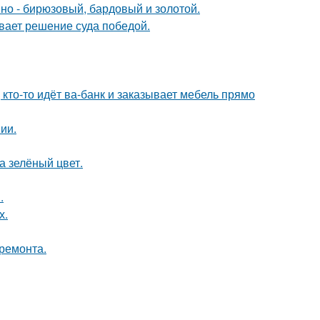
мно - бирюзовый, бардовый и золотой.
ывает решение суда победой.
 кто-то идёт ва-банк и заказывает мебель прямо
ии.
а зелёный цвет.
.
х.
 ремонта.