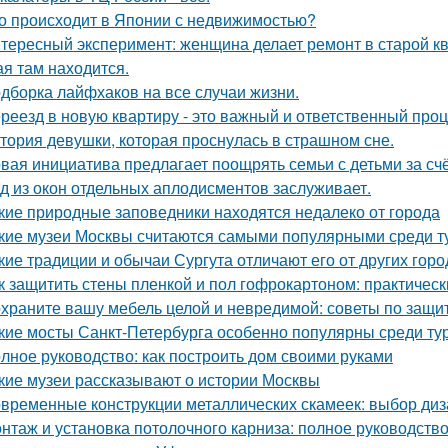
о происходит в Японии с недвижимостью?
тересный эксперимент: женщина делает ремонт в старой кв
ая там находится.
дборка лайфхаков на все случаи жизни.
реезд в новую квартиру - это важный и ответственный про
тория девушки, которая проснулась в страшном сне.
вая инициатива предлагает поощрять семьи с детьми за сч
д из окон отдельных аплодисментов заслуживает.
кие природные заповедники находятся недалеко от города
кие музеи Москвы считаются самыми популярными среди т
кие традиции и обычаи Сургута отличают его от других гор
к защитить стены пленкой и пол гофрокартоном: практичес
храните вашу мебель целой и невредимой: советы по защи
кие мосты Санкт-Петербурга особенно популярны среди ту
лное руководство: как построить дом своими руками
кие музеи рассказывают о истории Москвы
временные конструкции металлических скамеек: выбор диз
нтаж и установка потолочного карниза: полное руководств