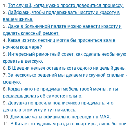
1.
Тот случай, когда нужно просто довериться процессу.
2.
Лайфхаки, чтобы поддерживать чистоту и красоту в
вашем жилье.
3.
Даже в больничной палате можно навести красоту и
сделать классный ремонт.
4.
Какая из этих лестниц могла бы присниться вам в
ночном кошмаре?
5.
Интересный ремонтный совет, как сделать необычную
кровать в детскую.
6.
В Швеции нельзя оставить кота одного на целый день.
7.
За несколько решений мы делаем из скучной спальни -
модную.
8.
Когда никто не придумал мебель твоей мечты, и ты
решаешь делать её самостоятельно.
9.
Девушка попросила подписчиков придумать, что
делать в этом углу и тут началось.
10.
Домовые чаты официально переводят в MAX.
11.
В Китае сотрудникам раздают квартиры, лишь бы они