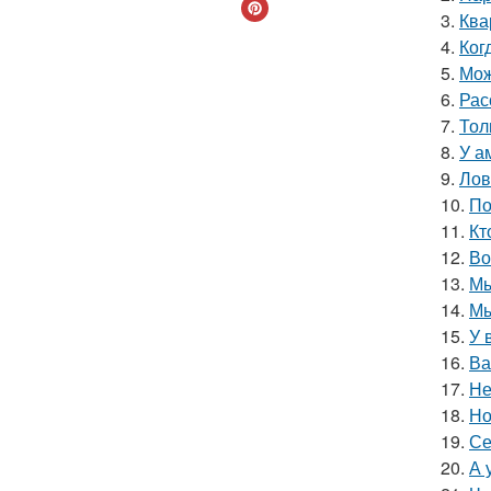
3.
Ква
4.
Ког
5.
Мож
6.
Рас
7.
Тол
8.
У а
9.
Лов
10.
По
11.
Кт
12.
Во
13.
Мы
14.
Мы
15.
У 
16.
Ва
17.
Не
18.
Но
19.
Се
20.
А 