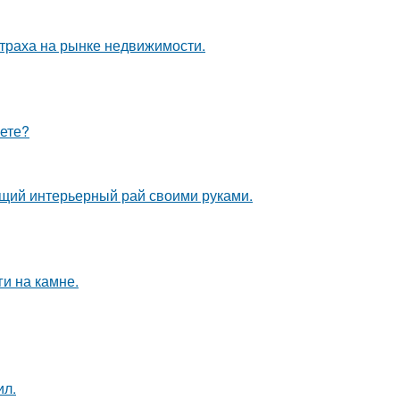
страха на рынке недвижимости.
аете?
ящий интерьерный рай своими руками.
и на камне.
ил.