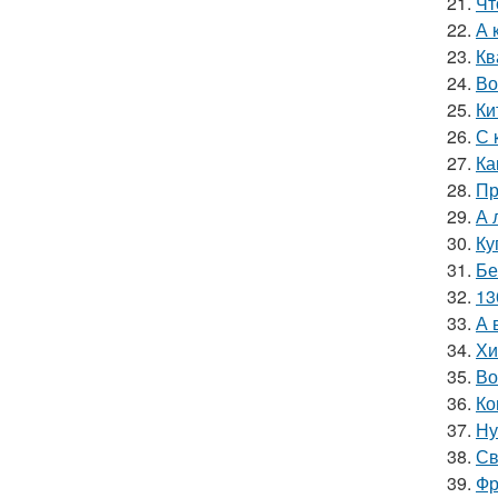
21.
Чт
22.
А 
23.
Кв
24.
Во
25.
Ки
26.
С 
27.
Ка
28.
Пр
29.
А 
30.
Ку
31.
Бе
32.
13
33.
А 
34.
Хи
35.
Во
36.
Ко
37.
Ну
38.
Св
39.
Фр