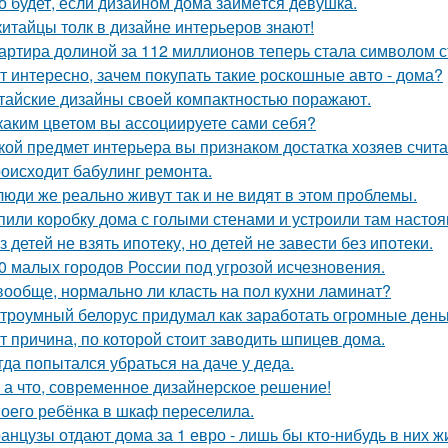
о будет, если дизайном дома займётся девушка.
китайцы толк в дизайне интерьеров знают!
артира долиной за 112 миллионов теперь стала символом 
т интересно, зачем покупать такие роскошные авто - дома?
тайские дизайны своей компактностью поражают.
каким цветом вы ассоциируете сами себя?
кой предмет интерьера вы признаком достатка хозяев счит
оисходит бабулинг ремонта.
люди же реально живут так и не видят в этом проблемы.
пили коробку дома с голыми стенами и устроили там насто
з детей не взять ипотеку, но детей не завести без ипотеки.
0 малых городов России под угрозой исчезновения.
вообще, нормально ли класть на пол кухни ламинат?
троумный белорус придумал как заработать огромные деньг
т причина, по которой стоит заводить шпицев дома.
гда попытался убраться на даче у деда.
 а что, современное дизайнерское решение!
оего ребёнка в шкаф переселила.
анцузы отдают дома за 1 евро - лишь бы кто-нибудь в них ж