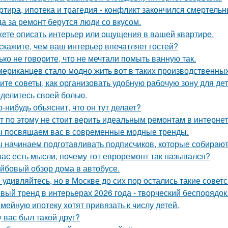
ртира, ипотека и трагедия - конфликт закончился смертель
да за ремонт берутся люди со вкусом.
ете описать интерьер или ощущения в вашей квартире.
скажите, чем ваш интерьер впечатляет гостей?
ько не говорите, что не мечтали помыть ванную так.
мериканцев стало модно жить вот в таких производственных
ите советы, как организовать удобную рабочую зону для де
делитесь своей болью.
о-нибудь объяснит, что он тут делает?
т по этому не стоит верить идеальным ремонтам в интернет
 посвящаем вас в современные модные тренды.
 начинаем подготавливать подписчиков, которые собираютс
вас есть мысли, почему тот евроремонт так назывался?
йбовый обзор дома в автобусе.
 удивляйтесь, но в Москве до сих пор остались такие советс
вый тренд в интерьерах 2026 года - творческий беспорядок
мейную ипотеку хотят привязать к числу детей.
у вас был такой друг?