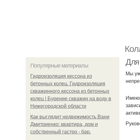
Кол
Для
Популярные материалы
Мы уж
Гидроизоляция кессона из
непре
бетонных колец. Гидроизоляция
скважинного кессона из бетонных
Имеющ
колец | Бурение скважин на воду в
завис
Нижегородской области
актив
Как выглядит недвижимость Вани
Руков
Дмитриенко: квартира, дом и
собственный гастро - бар.